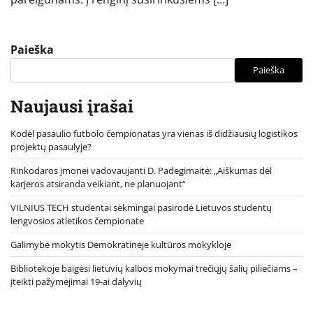
Paieška
Paieška
Naujausi įrašai
Kodėl pasaulio futbolo čempionatas yra vienas iš didžiausių logistikos
projektų pasaulyje?
Rinkodaros įmonei vadovaujanti D. Padegimaitė: „Aiškumas dėl
karjeros atsiranda veikiant, ne planuojant“
VILNIUS TECH studentai sėkmingai pasirodė Lietuvos studentų
lengvosios atletikos čempionate
Galimybė mokytis Demokratinėje kultūros mokykloje
Bibliotekoje baigėsi lietuvių kalbos mokymai trečiųjų šalių piliečiams –
įteikti pažymėjimai 19-ai dalyvių