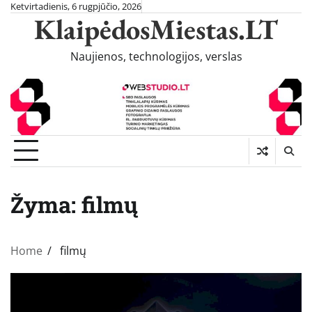
Skip
Ketvirtadienis, 6 rugpjūčio, 2026
KlaipėdosMiestas.LT
to
content
Naujienos, technologijos, verslas
Žyma:
filmų
Home
filmų