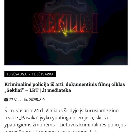
TEISĖSAUGA IR TEISĖTVARKA
Kriminalinė policija iš arti: dokumentinis filmų ciklas
„Sekliai“ – LRT | .lt mediateka
27 Vasario, 2025
0
Š. m. vasario 24 d. Vilniaus širdyje įsikūrusiame kino
teatre „Pasaka“ įvyko ypatinga premjera, skirta
ypatingiems žmonėms – Lietuvos kriminalinės policijos
pareigūnams. Į renginį susirinkusiems […]