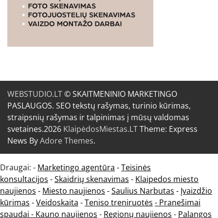
WEBSTUDIO.LT
© SKAITMENINIO MARKETINGO
PASLAUGOS. SEO tekstų rašymas, turinio kūrimas,
straipsnių rašymas ir talpinimas į mūsų valdomas
svetaines.2026
KlaipėdosMiestas.LT
Theme: Express
News By
Adore Themes
.
Draugai: -
Marketingo agentūra
-
Teisinės
konsultacijos
-
Skaidrių skenavimas
-
Klaipedos miesto
naujienos
-
Miesto naujienos
-
Saulius Narbutas
-
Įvaizdžio
kūrimas
-
Veidoskaita
-
Teniso treniruotės
- Pranešimai
spaudai -
Kauno naujienos
-
Regionų naujienos
-
Palangos