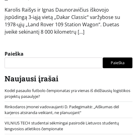
Karolis Raišys ir Ignas Daunoravičius iškovojo
įspūdingą 3-iąją vietą „Dakar Classic“ varžybose su
1978-ųjų „Land Rover 109 Station Wagon“. Duetas
įveikė sekinantį 8 000 kilometrų […]
Paieška
Paieška
Naujausi įrašai
Kodėl pasaulio futbolo čempionatas yra vienas iš didžiausių logistikos
projektų pasaulyje?
Rinkodaros įmonei vadovaujanti D. Padegimaitė: „Aiškumas dėl
karjeros atsiranda veikiant, ne planuojant“
VILNIUS TECH studentai sėkmingai pasirodė Lietuvos studentų
lengvosios atletikos čempionate