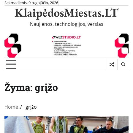
Skip
Sekmadienis, 9 rugpjūčio, 2026
KlaipėdosMiestas.LT
to
content
Naujienos, technologijos, verslas
Žyma:
grįžo
Home
grįžo