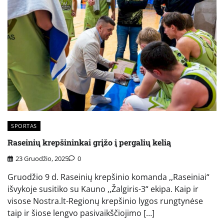
SPORTAS
Raseinių krepšininkai grįžo į pergalių kelią
23 Gruodžio, 2025
0
Gruodžio 9 d. Raseinių krepšinio komanda ,,Raseiniai“
išvykoje susitiko su Kauno ,,Žalgiris-3“ ekipa. Kaip ir
visose Nostra.lt-Regionų krepšinio lygos rungtynėse
taip ir šiose lengvo pasivaikščiojimo […]