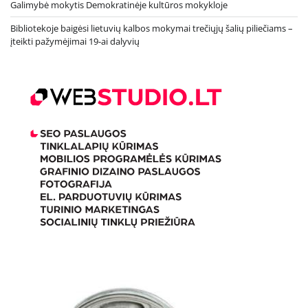
Galimybė mokytis Demokratinėje kultūros mokykloje
Bibliotekoje baigėsi lietuvių kalbos mokymai trečiųjų šalių piliečiams –
įteikti pažymėjimai 19-ai dalyvių