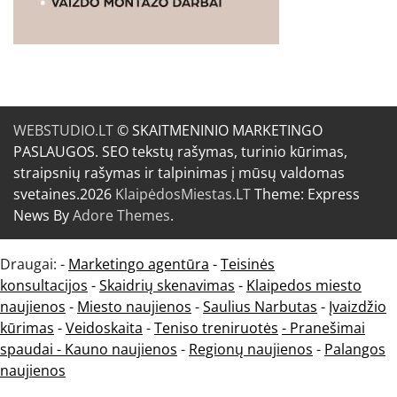
WEBSTUDIO.LT
© SKAITMENINIO MARKETINGO
PASLAUGOS. SEO tekstų rašymas, turinio kūrimas,
straipsnių rašymas ir talpinimas į mūsų valdomas
svetaines.2026
KlaipėdosMiestas.LT
Theme: Express
News By
Adore Themes
.
Draugai: -
Marketingo agentūra
-
Teisinės
konsultacijos
-
Skaidrių skenavimas
-
Klaipedos miesto
naujienos
-
Miesto naujienos
-
Saulius Narbutas
-
Įvaizdžio
kūrimas
-
Veidoskaita
-
Teniso treniruotės
- Pranešimai
spaudai -
Kauno naujienos
-
Regionų naujienos
-
Palangos
naujienos