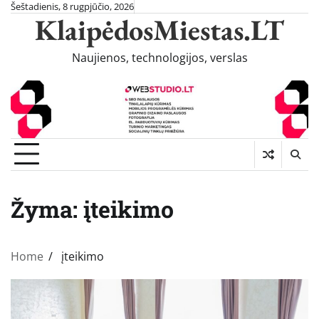
Skip
Šeštadienis, 8 rugpjūčio, 2026
KlaipėdosMiestas.LT
to
content
Naujienos, technologijos, verslas
Žyma:
įteikimo
Home
įteikimo