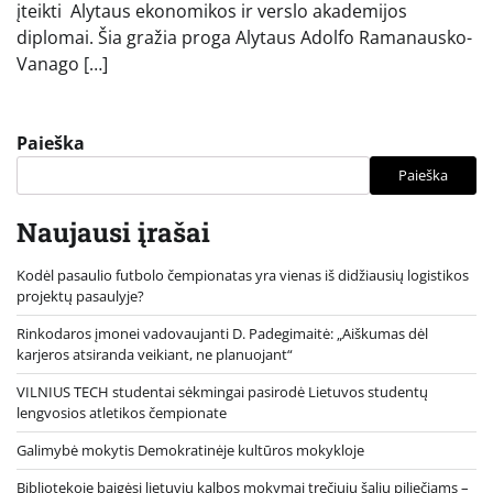
įteikti Alytaus ekonomikos ir verslo akademijos
diplomai. Šia gražia proga Alytaus Adolfo Ramanausko-
Vanago […]
Paieška
Paieška
Naujausi įrašai
Kodėl pasaulio futbolo čempionatas yra vienas iš didžiausių logistikos
projektų pasaulyje?
Rinkodaros įmonei vadovaujanti D. Padegimaitė: „Aiškumas dėl
karjeros atsiranda veikiant, ne planuojant“
VILNIUS TECH studentai sėkmingai pasirodė Lietuvos studentų
lengvosios atletikos čempionate
Galimybė mokytis Demokratinėje kultūros mokykloje
Bibliotekoje baigėsi lietuvių kalbos mokymai trečiųjų šalių piliečiams –