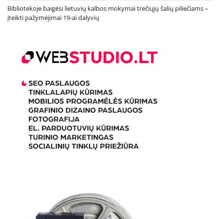
Bibliotekoje baigėsi lietuvių kalbos mokymai trečiųjų šalių piliečiams –
įteikti pažymėjimai 19-ai dalyvių