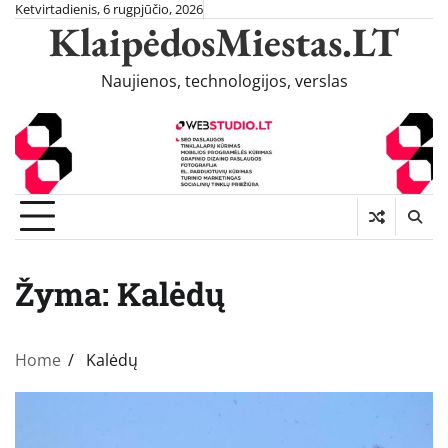
Skip
Ketvirtadienis, 6 rugpjūčio, 2026
KlaipėdosMiestas.LT
to
content
Naujienos, technologijos, verslas
Žyma:
Kalėdų
Home
Kalėdų