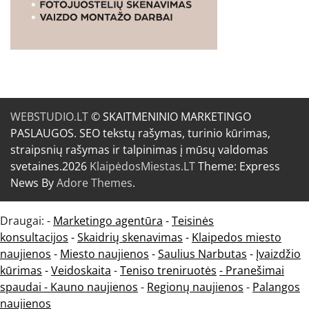
WEBSTUDIO.LT
© SKAITMENINIO MARKETINGO
PASLAUGOS. SEO tekstų rašymas, turinio kūrimas,
straipsnių rašymas ir talpinimas į mūsų valdomas
svetaines.2026
KlaipėdosMiestas.LT
Theme: Express
News By
Adore Themes
.
Draugai: -
Marketingo agentūra
-
Teisinės
konsultacijos
-
Skaidrių skenavimas
-
Klaipedos miesto
naujienos
-
Miesto naujienos
-
Saulius Narbutas
-
Įvaizdžio
kūrimas
-
Veidoskaita
-
Teniso treniruotės
- Pranešimai
spaudai -
Kauno naujienos
-
Regionų naujienos
-
Palangos
naujienos