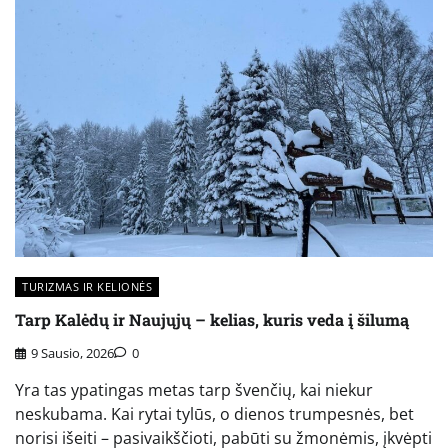
TURIZMAS IR KELIONĖS
Tarp Kalėdų ir Naujųjų – kelias, kuris veda į šilumą
9 Sausio, 2026
0
Yra tas ypatingas metas tarp švenčių, kai niekur
neskubama. Kai rytai tylūs, o dienos trumpesnės, bet
norisi išeiti – pasivaikščioti, pabūti su žmonėmis, įkvėpti