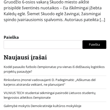
Gruodžio 6-osios vakarą Skuodo miesto aikštė
prisipildė šventinės nuotaikos – čia iškilmingai įžiebta
Kalėdų eglė. Šiemet Skuodo eglė žavingai, žaismingai
spindo įvairiausiomis spalvomis. Autoriaus pateikta […]
Paieška
Paieška
Naujausi įrašai
Kodėl pasaulio futbolo čempionatas yra vienas iš didžiausių logistikos
projektų pasaulyje?
Rinkodaros įmonei vadovaujanti D. Padegimaitė: „Aiškumas dėl
karjeros atsiranda veikiant, ne planuojant“
VILNIUS TECH studentai sėkmingai pasirodė Lietuvos studentų
lengvosios atletikos čempionate
Galimybė mokytis Demokratinėje kultūros mokykloje