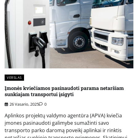
VERSLAS
Įmonės kviečiamos pasinaudoti parama netaršiam
sunkiajam transportui įsigyti
26 Vasario, 2025
0
Aplinkos projektų valdymo agentūra (APVA) kviečia
įmones pasinaudoti galimybe sumažinti savo
transporto parko daromą poveikį aplinkai ir rinktis
netaršias sunkiojo transporto priemones. Skatinimui