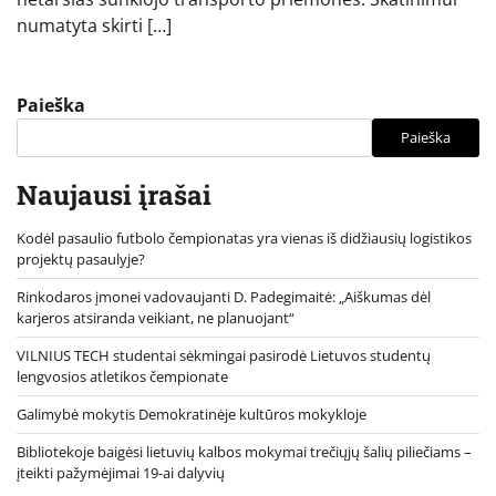
numatyta skirti […]
Paieška
Paieška
Naujausi įrašai
Kodėl pasaulio futbolo čempionatas yra vienas iš didžiausių logistikos
projektų pasaulyje?
Rinkodaros įmonei vadovaujanti D. Padegimaitė: „Aiškumas dėl
karjeros atsiranda veikiant, ne planuojant“
VILNIUS TECH studentai sėkmingai pasirodė Lietuvos studentų
lengvosios atletikos čempionate
Galimybė mokytis Demokratinėje kultūros mokykloje
Bibliotekoje baigėsi lietuvių kalbos mokymai trečiųjų šalių piliečiams –
įteikti pažymėjimai 19-ai dalyvių