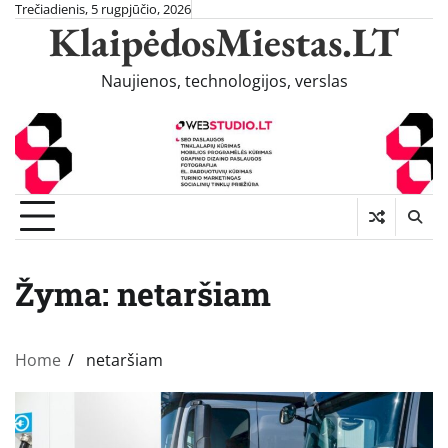
Skip
Trečiadienis, 5 rugpjūčio, 2026
KlaipėdosMiestas.LT
to
content
Naujienos, technologijos, verslas
Žyma:
netaršiam
Home
netaršiam