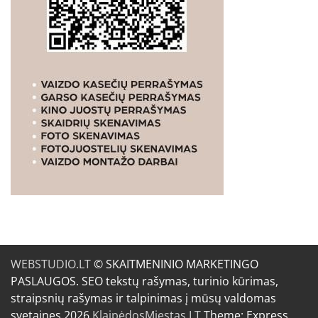
WEBSTUDIO.LT
© SKAITMENINIO MARKETINGO
PASLAUGOS. SEO tekstų rašymas, turinio kūrimas,
straipsnių rašymas ir talpinimas į mūsų valdomas
svetaines.2026
KlaipėdosMiestas.LT
Theme: Express