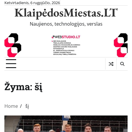
Skip
Ketvirtadienis, 6 rugpjūčio, 2026
KlaipėdosMiestas.LT
to
content
Naujienos, technologijos, verslas
Žyma:
šį
Home
šį