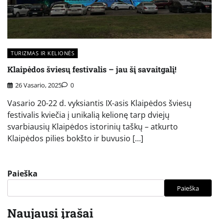
TURIZMAS IR KELIONĖS
Klaipėdos šviesų festivalis – jau šį savaitgalį!
26 Vasario, 2025
0
Vasario 20-22 d. vyksiantis IX-asis Klaipėdos šviesų
festivalis kviečia į unikalią kelionę tarp dviejų
svarbiausių Klaipėdos istorinių taškų – atkurto
Klaipėdos pilies bokšto ir buvusio […]
Paieška
Paieška
Naujausi įrašai