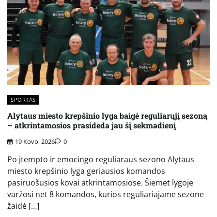
SPORTAS
Alytaus miesto krepšinio lyga baigė reguliarųjį sezoną
– atkrintamosios prasideda jau šį sekmadienį
19 Kovo, 2026
0
Po įtempto ir emocingo reguliaraus sezono Alytaus
miesto krepšinio lyga geriausios komandos
pasiruošusios kovai atkrintamosiose. Šiemet lygoje
varžosi net 8 komandos, kurios reguliariajame sezone
žaidė […]