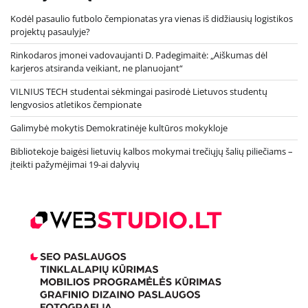
Kodėl pasaulio futbolo čempionatas yra vienas iš didžiausių logistikos
projektų pasaulyje?
Rinkodaros įmonei vadovaujanti D. Padegimaitė: „Aiškumas dėl
karjeros atsiranda veikiant, ne planuojant“
VILNIUS TECH studentai sėkmingai pasirodė Lietuvos studentų
lengvosios atletikos čempionate
Galimybė mokytis Demokratinėje kultūros mokykloje
Bibliotekoje baigėsi lietuvių kalbos mokymai trečiųjų šalių piliečiams –
įteikti pažymėjimai 19-ai dalyvių