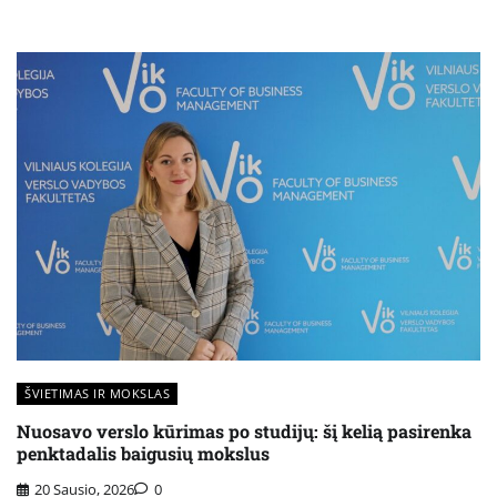
ŠVIETIMAS IR MOKSLAS
Nuosavo verslo kūrimas po studijų: šį kelią pasirenka
penktadalis baigusių mokslus
20 Sausio, 2026
0