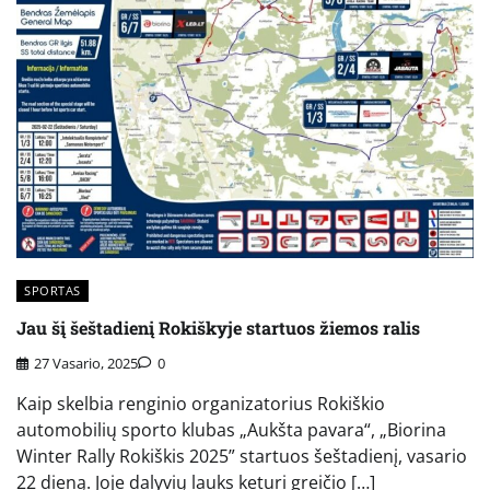
SPORTAS
Jau šį šeštadienį Rokiškyje startuos žiemos ralis
27 Vasario, 2025
0
Kaip skelbia renginio organizatorius Rokiškio
automobilių sporto klubas „Aukšta pavara“, „Biorina
Winter Rally Rokiškis 2025” startuos šeštadienį, vasario
22 dieną. Joje dalyvių lauks keturi greičio […]