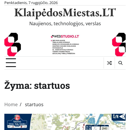
Skip
Penktadienis, 7 rugpjūčio, 2026
KlaipėdosMiestas.LT
to
content
Naujienos, technologijos, verslas
Žyma:
startuos
Home
startuos