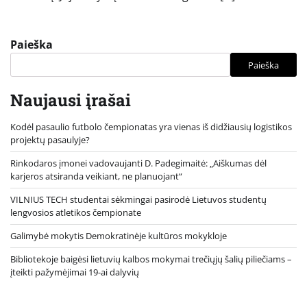
Paieška
Paieška
Naujausi įrašai
Kodėl pasaulio futbolo čempionatas yra vienas iš didžiausių logistikos
projektų pasaulyje?
Rinkodaros įmonei vadovaujanti D. Padegimaitė: „Aiškumas dėl
karjeros atsiranda veikiant, ne planuojant“
VILNIUS TECH studentai sėkmingai pasirodė Lietuvos studentų
lengvosios atletikos čempionate
Galimybė mokytis Demokratinėje kultūros mokykloje
Bibliotekoje baigėsi lietuvių kalbos mokymai trečiųjų šalių piliečiams –
įteikti pažymėjimai 19-ai dalyvių