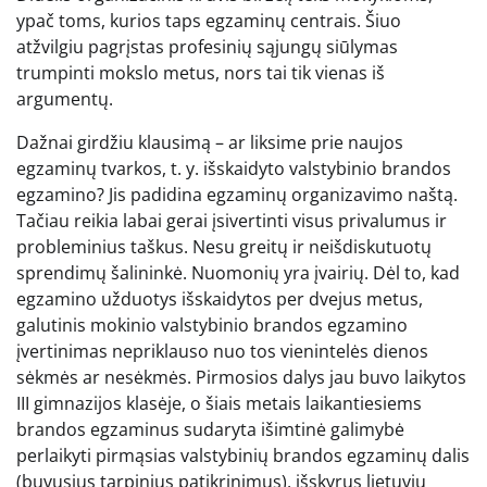
ypač toms, kurios taps egzaminų centrais. Šiuo
atžvilgiu pagrįstas profesinių sąjungų siūlymas
trumpinti mokslo metus, nors tai tik vienas iš
argumentų.
Dažnai girdžiu klausimą – ar liksime prie naujos
egzaminų tvarkos, t. y. išskaidyto valstybinio brandos
egzamino? Jis padidina egzaminų organizavimo naštą.
Tačiau reikia labai gerai įsivertinti visus privalumus ir
probleminius taškus. Nesu greitų ir neišdiskutuotų
sprendimų šalininkė. Nuomonių yra įvairių. Dėl to, kad
egzamino užduotys išskaidytos per dvejus metus,
galutinis mokinio valstybinio brandos egzamino
įvertinimas nepriklauso nuo tos vienintelės dienos
sėkmės ar nesėkmės. Pirmosios dalys jau buvo laikytos
III gimnazijos klasėje, o šiais metais laikantiesiems
brandos egzaminus sudaryta išimtinė galimybė
perlaikyti pirmąsias valstybinių brandos egzaminų dalis
(buvusius tarpinius patikrinimus), išskyrus lietuvių