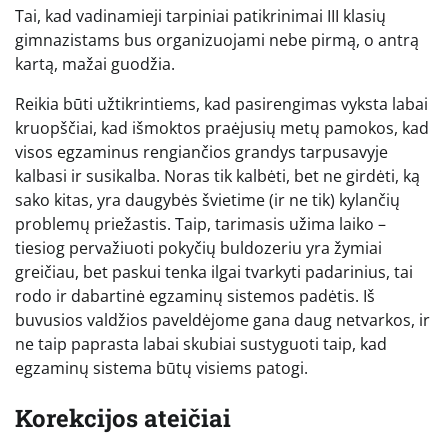
Tai, kad vadinamieji tarpiniai patikrinimai III klasių
gimnazistams bus organizuojami nebe pirmą, o antrą
kartą, mažai guodžia.
Reikia būti užtikrintiems, kad pasirengimas vyksta labai
kruopščiai, kad išmoktos praėjusių metų pamokos, kad
visos egzaminus rengiančios grandys tarpusavyje
kalbasi ir susikalba. Noras tik kalbėti, bet ne girdėti, ką
sako kitas, yra daugybės švietime (ir ne tik) kylančių
problemų priežastis. Taip, tarimasis užima laiko –
tiesiog pervažiuoti pokyčių buldozeriu yra žymiai
greičiau, bet paskui tenka ilgai tvarkyti padarinius, tai
rodo ir dabartinė egzaminų sistemos padėtis. Iš
buvusios valdžios paveldėjome gana daug netvarkos, ir
ne taip paprasta labai skubiai sustyguoti taip, kad
egzaminų sistema būtų visiems patogi.
Korekcijos ateičiai