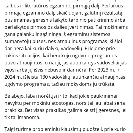
kalbos ir literatūros egzamino pirmąją dalį. Perlaikius
pirmąją egzamino dalį, skaičiuojant galutinį rezultatą,
bus imamas geresnis laikyto tarpinio patikrinimo arba
perlaikytos pirmosios dalies įvertinimas. Tai mokiniams
gana palanku ir sąžininga iš egzaminų sistemos
sumanytojų pusės, nes atnaujinus programas iki šiol
dar nėra kai kurių dalykų vadovėlių. Priėjome prie
tokios situacijos, kai bendrojo ugdymo programos
buvo atnaujintos, o nauji, jas atitinkantys vadovėliai jas
vijosi arba jų išvis nebuvo ir dar nėra. Per 2023 m. ir
2024 m. išleista 130 vadovėlių, atitinkančių atnaujintas
ugdymo programas, tačiau mokykloms jų trūksta.
Be abejo, labai norėtųsi ir to, kad jokie patikrinimai
nevyktų per mokinių atostogas, nors tai jau labai sena
praktika. Bet visas praktikas galima keisti į geresnes, jei
tik tai įmanoma.
Taigi turime probleminių klausimų pluoštelį, prie kurio