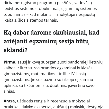
dirbame: ugdymo programų peržiūra, vadovėlių
leidybos sistemos tobulinimas, egzaminų sistemos
tobulinimas – kad mokiniai ir mokytojai nesijaustų
įkaitais, šios sistemos tarnais.
Ką dabar darome skubiausiai, kad
artėjanti egzaminų sesija būtų
sklandi?
Pirma,
sausį ir kovą suorganizuoti bandomieji lietuvių
kalbos ir literatūros brandos egzaminai IV klasės
gimnazistams, matematikos – ir III, ir IV klasių
gimnazistams. Jie susipažino su tikrojo egzamino
aplinka, su tikėtinomis užduotimis, įsivertino savo
žinias.
Antra,
užduotis rengia ir recenzuoja mokytojai
praktikai, dalyko ekspertai, aukštųjų mokyklų dėstytojai.