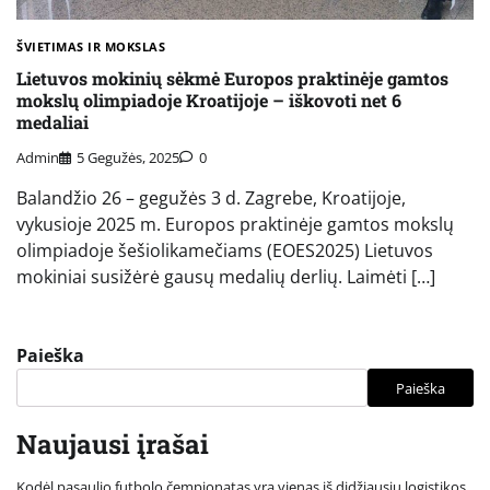
ŠVIETIMAS IR MOKSLAS
Lietuvos mokinių sėkmė Europos praktinėje gamtos
mokslų olimpiadoje Kroatijoje – iškovoti net 6
medaliai
Admin
5 Gegužės, 2025
0
Balandžio 26 – gegužės 3 d. Zagrebe, Kroatijoje,
vykusioje 2025 m. Europos praktinėje gamtos mokslų
olimpiadoje šešiolikamečiams (EOES2025) Lietuvos
mokiniai susižėrė gausų medalių derlių. Laimėti […]
Paieška
Paieška
Naujausi įrašai
Kodėl pasaulio futbolo čempionatas yra vienas iš didžiausių logistikos