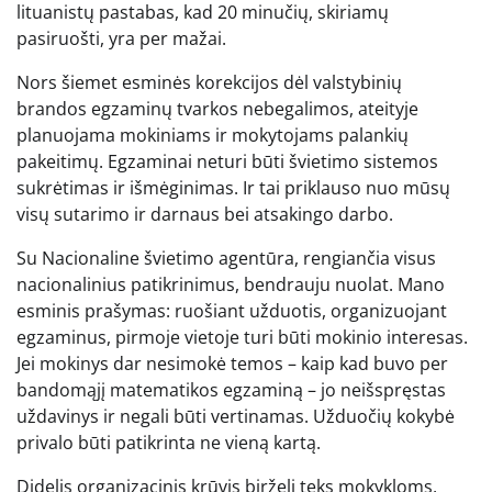
lituanistų pastabas, kad 20 minučių, skiriamų
pasiruošti, yra per mažai.
Nors šiemet esminės korekcijos dėl valstybinių
brandos egzaminų tvarkos nebegalimos, ateityje
planuojama mokiniams ir mokytojams palankių
pakeitimų. Egzaminai neturi būti švietimo sistemos
sukrėtimas ir išmėginimas. Ir tai priklauso nuo mūsų
visų sutarimo ir darnaus bei atsakingo darbo.
Su Nacionaline švietimo agentūra, rengiančia visus
nacionalinius patikrinimus, bendrauju nuolat. Mano
esminis prašymas: ruošiant užduotis, organizuojant
egzaminus, pirmoje vietoje turi būti mokinio interesas.
Jei mokinys dar nesimokė temos – kaip kad buvo per
bandomąjį matematikos egzaminą – jo neišspręstas
uždavinys ir negali būti vertinamas. Užduočių kokybė
privalo būti patikrinta ne vieną kartą.
Didelis organizacinis krūvis birželį teks mokykloms,