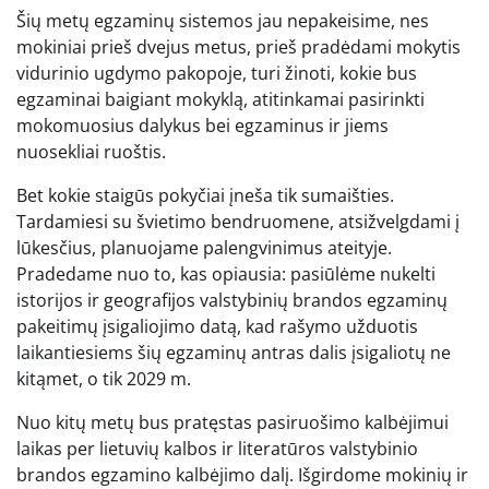
Šių metų egzaminų sistemos jau nepakeisime, nes
mokiniai prieš dvejus metus, prieš pradėdami mokytis
vidurinio ugdymo pakopoje, turi žinoti, kokie bus
egzaminai baigiant mokyklą, atitinkamai pasirinkti
mokomuosius dalykus bei egzaminus ir jiems
nuosekliai ruoštis.
Bet kokie staigūs pokyčiai įneša tik sumaišties.
Tardamiesi su švietimo bendruomene, atsižvelgdami į
lūkesčius, planuojame palengvinimus ateityje.
Pradedame nuo to, kas opiausia: pasiūlėme nukelti
istorijos ir geografijos valstybinių brandos egzaminų
pakeitimų įsigaliojimo datą, kad rašymo užduotis
laikantiesiems šių egzaminų antras dalis įsigaliotų ne
kitąmet, o tik 2029 m.
Nuo kitų metų bus pratęstas pasiruošimo kalbėjimui
laikas per lietuvių kalbos ir literatūros valstybinio
brandos egzamino kalbėjimo dalį. Išgirdome mokinių ir