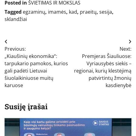
Posted in
ŠVIETIMAS IR MOKSLAS
Tagged
egzaminų
,
imamės
,
kad
,
praeitų
,
sesija
,
sklandžiai
Navigacija
Previous:
Next:
tarp
„Kiaušinių ekonomika“:
Premjeras Šiauliuose:
įrašų
tarpukario pamokos, kurios
Vyriausybės siekis –
gali padėti Lietuvai
regionai, kurių klestėjimą
šiuolaikiniuose muitų
patvirtintų žmonių
karuose
kasdienybė
Susiję įrašai