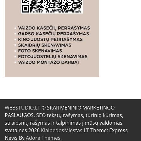
WEBSTUDIO.LT
© SKAITMENINIO MARKETINGO
PASLAUGOS. SEO tekstų rašymas, turinio kūrimas,
straipsnių rašymas ir talpinimas į mūsų valdomas
svetaines.2026
KlaipėdosMiestas.LT
Theme: Express
News By
Adore Themes
.