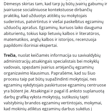
Dėmesys skirtas tam, kad tarp jų būtų įvairių gabumų ir
įvairiuose socialiniuose kontekstuose dirbančių
praktikų, kad užduotys atitiktų su mokytojais
suderintus, patvirtintus ir viešai paskelbtus egzaminų
užduočių aprašus. Egzaminų, kuriuos laiko dauguma
abiturientų, tokius kaip lietuvių kalbos ir literatūros,
matematikos, anglų kalbos ir istorijos, recenzuoja
papildomi išoriniai ekspertai.
Trečia,
nuolat keičiamės informacija su savivaldybių
administracijų atsakingais specialistais bei mokyklų
vadovais, spęsdami įvairius artėjančių egzaminų
organizavimo klausimus. Paprašėme, kad su šiuo
procesu taip pat būtų supažindinti mokytojai, nes
egzaminų vykdytojais paskirtuose egzaminų centruose
yra būtent jie. Atsakingai ir pagal iš anksto suplanuotą
darbų grafiką vyksta mokytojų, sutikusių tapti
valstybinių brandos egzaminų vertintojais, mokymai,
kad mokinių atliktus egzaminų darbus sukėlus į