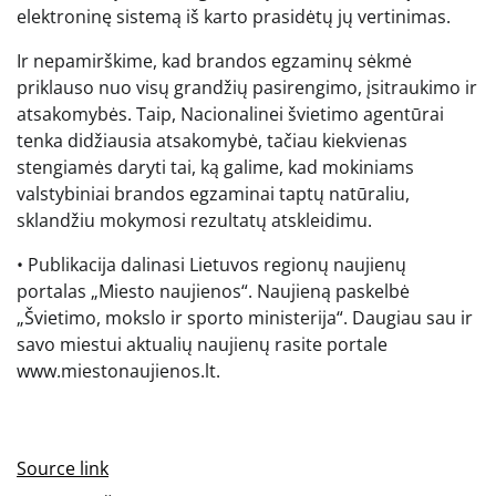
elektroninę sistemą iš karto prasidėtų jų vertinimas.
Ir nepamirškime, kad brandos egzaminų sėkmė
priklauso nuo visų grandžių pasirengimo, įsitraukimo ir
atsakomybės. Taip, Nacionalinei švietimo agentūrai
tenka didžiausia atsakomybė, tačiau kiekvienas
stengiamės daryti tai, ką galime, kad mokiniams
valstybiniai brandos egzaminai taptų natūraliu,
sklandžiu mokymosi rezultatų atskleidimu.
• Publikacija dalinasi Lietuvos regionų naujienų
portalas „Miesto naujienos“. Naujieną paskelbė
„Švietimo, mokslo ir sporto ministerija“. Daugiau sau ir
savo miestui aktualių naujienų rasite portale
www.miestonaujienos.lt.
Source link