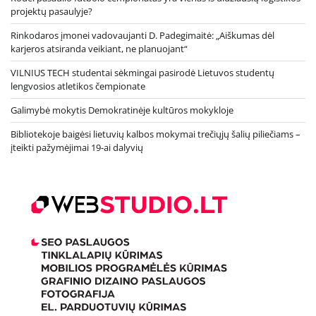
projektų pasaulyje?
Rinkodaros įmonei vadovaujanti D. Padegimaitė: „Aiškumas dėl
karjeros atsiranda veikiant, ne planuojant“
VILNIUS TECH studentai sėkmingai pasirodė Lietuvos studentų
lengvosios atletikos čempionate
Galimybė mokytis Demokratinėje kultūros mokykloje
Bibliotekoje baigėsi lietuvių kalbos mokymai trečiųjų šalių piliečiams –
įteikti pažymėjimai 19-ai dalyvių