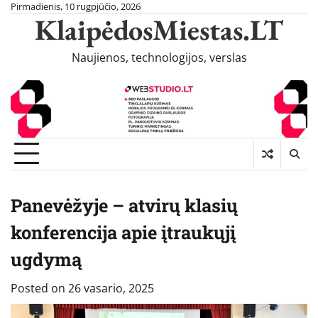
Skip
Pirmadienis, 10 rugpjūčio, 2026
KlaipėdosMiestas.LT
to
content
Naujienos, technologijos, verslas
Panevėžyje – atvirų klasių
konferencija apie įtraukųjį
ugdymą
Posted on
26 vasario, 2025