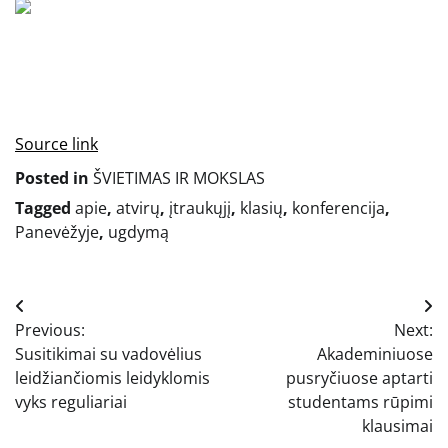
Source link
Posted in
ŠVIETIMAS IR MOKSLAS
Tagged
apie
,
atvirų
,
įtraukųjį
,
klasių
,
konferencija
,
Panevėžyje
,
ugdymą
Navigacija
Previous:
Next:
tarp
Susitikimai su vadovėlius
Akademiniuose
įrašų
leidžiančiomis leidyklomis
pusryčiuose aptarti
vyks reguliariai
studentams rūpimi
klausimai