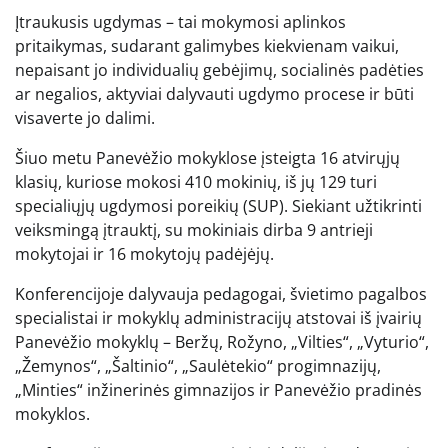
Įtraukusis ugdymas – tai mokymosi aplinkos
pritaikymas, sudarant galimybes kiekvienam vaikui,
nepaisant jo individualių gebėjimų, socialinės padėties
ar negalios, aktyviai dalyvauti ugdymo procese ir būti
visaverte jo dalimi.
Šiuo metu Panevėžio mokyklose įsteigta 16 atvirųjų
klasių, kuriose mokosi 410 mokinių, iš jų 129 turi
specialiųjų ugdymosi poreikių (SUP). Siekiant užtikrinti
veiksmingą įtrauktį, su mokiniais dirba 9 antrieji
mokytojai ir 16 mokytojų padėjėjų.
Konferencijoje dalyvauja pedagogai, švietimo pagalbos
specialistai ir mokyklų administracijų atstovai iš įvairių
Panevėžio mokyklų – Beržų, Rožyno, „Vilties“, „Vyturio“,
„Žemynos“, „Šaltinio“, „Saulėtekio“ progimnazijų,
„Minties“ inžinerinės gimnazijos ir Panevėžio pradinės
mokyklos.