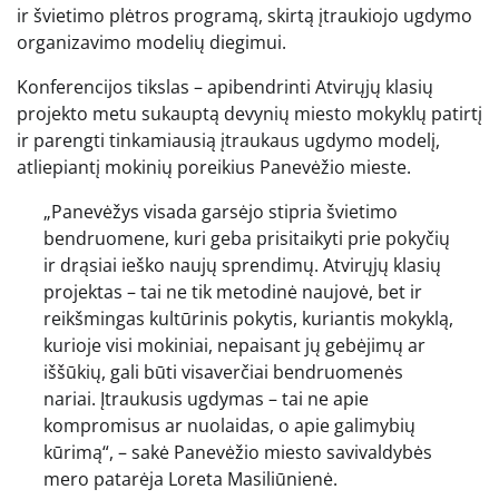
ir švietimo plėtros programą, skirtą įtraukiojo ugdymo
organizavimo modelių diegimui.
Konferencijos tikslas – apibendrinti Atvirųjų klasių
projekto metu sukauptą devynių miesto mokyklų patirtį
ir parengti tinkamiausią įtraukaus ugdymo modelį,
atliepiantį mokinių poreikius Panevėžio mieste.
„Panevėžys visada garsėjo stipria švietimo
bendruomene, kuri geba prisitaikyti prie pokyčių
ir drąsiai ieško naujų sprendimų. Atvirųjų klasių
projektas – tai ne tik metodinė naujovė, bet ir
reikšmingas kultūrinis pokytis, kuriantis mokyklą,
kurioje visi mokiniai, nepaisant jų gebėjimų ar
iššūkių, gali būti visaverčiai bendruomenės
nariai. Įtraukusis ugdymas – tai ne apie
kompromisus ar nuolaidas, o apie galimybių
kūrimą“, – sakė Panevėžio miesto savivaldybės
mero patarėja Loreta Masiliūnienė.