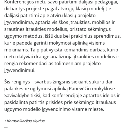
Konferencijos metu savo patirtimi dalijasi pedagogai,
dirbantys projekte pagal atvirųjų klasių modelį. Jie
dalijasi patirtimi apie atvirų klasių projekto
įgyvendinimą, aptaria visiškos įtraukties, mobilios ir
srautinės įtraukties modelius, pristato sėkmingus
ugdymo metodus, iššūkius bei praktinius sprendimus,
kurie padeda gerinti mokymosi aplinką visiems
mokiniams. Taip pat vyksta komandinis darbas, kurio
metu dalyviai drauge analizuoja įtraukties modelius ir
rengia rekomendacijas tolimesniam projekto
įgyvendinimui.
Šis renginys – svarbus žingsnis siekiant sukurti dar
palankesnę ugdymosi aplinką Panevėžio mokyklose.
Savivaldybė tikisi, kad konferencijoje aptartos idėjos ir
pasidalinta patirtis prisidės prie sėkmingo įtraukaus
ugdymo modelio įgyvendinimo visame mieste.
• Komunikacijos skyrius