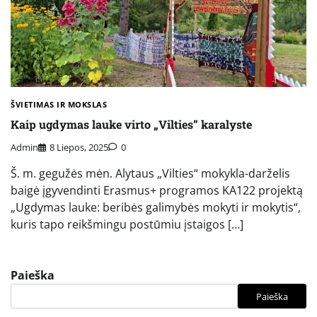
ŠVIETIMAS IR MOKSLAS
Kaip ugdymas lauke virto „Vilties” karalyste
Admin
8 Liepos, 2025
0
Š. m. gegužės mėn. Alytaus „Vilties“ mokykla-darželis
baigė įgyvendinti Erasmus+ programos KA122 projektą
„Ugdymas lauke: beribės galimybės mokyti ir mokytis“,
kuris tapo reikšmingu postūmiu įstaigos […]
Paieška
Paieška