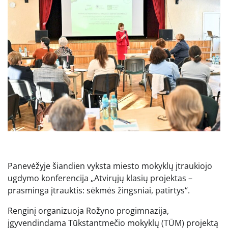
Panevėžyje šiandien vyksta miesto mokyklų įtraukiojo
ugdymo konferencija „Atvirųjų klasių projektas –
prasminga įtrauktis: sėkmės žingsniai, patirtys“.
Renginį organizuoja Rožyno progimnazija,
įgyvendindama Tūkstantmečio mokyklų (TŪM) projektą