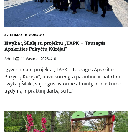
ŠVIETIMAS IR MOKSLAS
Išvyka į Šilalę su projektu „TAPK – Tauragės
Apskrities Pokyčių Kūrėjai“
Admin
11 Vasario, 2026
0
Įgyvendinant projektą „TAPK – Tauragės Apskrities
Pokyčių Kūrėjai“, buvo surengta pažintinė ir patirtinė
išvyka į Šilalę, sujungusi istorinę atmintį, pilietiškumo
ugdymą ir praktinį darbą su […]