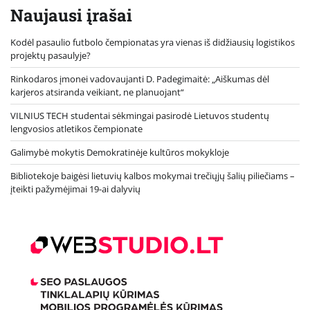
Naujausi įrašai
Kodėl pasaulio futbolo čempionatas yra vienas iš didžiausių logistikos
projektų pasaulyje?
Rinkodaros įmonei vadovaujanti D. Padegimaitė: „Aiškumas dėl
karjeros atsiranda veikiant, ne planuojant“
VILNIUS TECH studentai sėkmingai pasirodė Lietuvos studentų
lengvosios atletikos čempionate
Galimybė mokytis Demokratinėje kultūros mokykloje
Bibliotekoje baigėsi lietuvių kalbos mokymai trečiųjų šalių piliečiams –
įteikti pažymėjimai 19-ai dalyvių