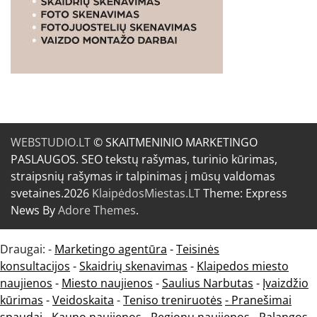
WEBSTUDIO.LT
© SKAITMENINIO MARKETINGO
PASLAUGOS. SEO tekstų rašymas, turinio kūrimas,
straipsnių rašymas ir talpinimas į mūsų valdomas
svetaines.2026
KlaipėdosMiestas.LT
Theme: Express
News By
Adore Themes
.
Draugai: -
Marketingo agentūra
-
Teisinės
konsultacijos
-
Skaidrių skenavimas
-
Klaipedos miesto
naujienos
-
Miesto naujienos
-
Saulius Narbutas
-
Įvaizdžio
kūrimas
-
Veidoskaita
-
Teniso treniruotės
- Pranešimai