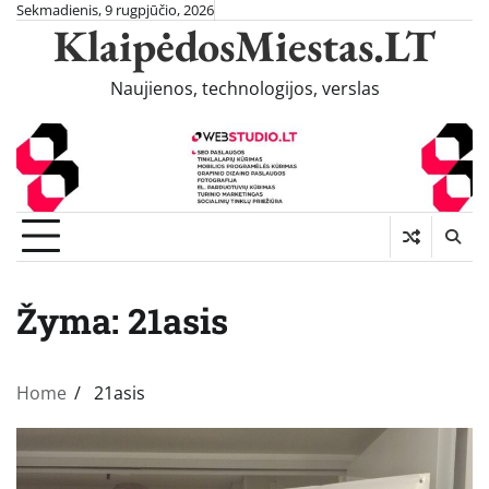
Skip
Sekmadienis, 9 rugpjūčio, 2026
KlaipėdosMiestas.LT
to
content
Naujienos, technologijos, verslas
Žyma:
21asis
Home
21asis