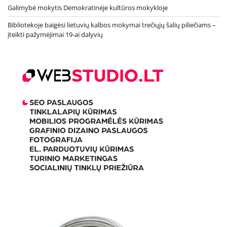
Galimybė mokytis Demokratinėje kultūros mokykloje
Bibliotekoje baigėsi lietuvių kalbos mokymai trečiųjų šalių piliečiams –
įteikti pažymėjimai 19-ai dalyvių