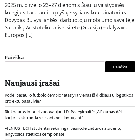
2025 m. birželio 23–27 dienomis Šiaulių valstybinės
kolegijos Tarptautinių ryšių skyriaus koordinatorius
Dovydas Buivys lankėsi darbuotojų mobilumo savaitėje
Salonikų Aristotelio universitete (Graikija) – dalyvavo
Europos […]
Paieška
Paieška
Naujausi įrašai
Kodėl pasaulio futbolo čempionatas yra vienas iš didžiausių logistikos
projektų pasaulyje?
Rinkodaros įmonei vadovaujanti D. Padegimaitė: „Aiškumas dėl
karjeros atsiranda veikiant, ne planuojant“
VILNIUS TECH studentai sėkmingai pasirodė Lietuvos studentų
lengvosios atletikos čempionate