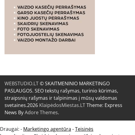
WEBSTUDIO.LT
© SKAITMENINIO MARKETINGO
PASLAUGOS. SEO tekstų rašymas, turinio kūrimas,
straipsnių rašymas ir talpinimas į mūsų valdomas
svetaines.2026
KlaipėdosMiestas.LT
Theme: Express
News By
Adore Themes
.
Draugai: -
Marketingo agentūra
-
Teisinės