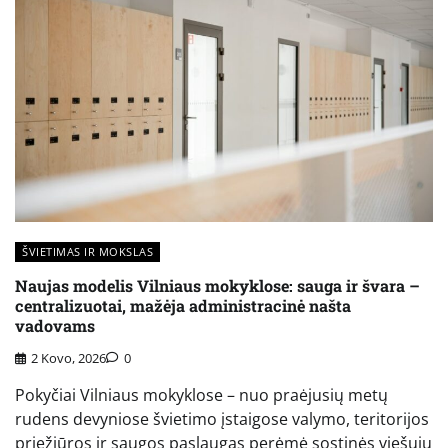
ŠVIETIMAS IR MOKSLAS
Naujas modelis Vilniaus mokyklose: sauga ir švara –
centralizuotai, mažėja administracinė našta
vadovams
2 Kovo, 2026
0
Pokyčiai Vilniaus mokyklose – nuo praėjusių metų
rudens devyniose švietimo įstaigose valymo, teritorijos
priežiūros ir saugos paslaugas perėmė sostinės viešųjų