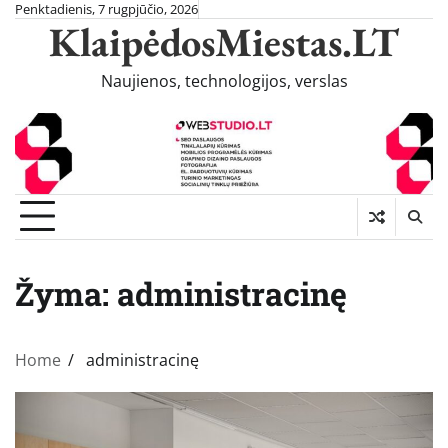
Skip
Penktadienis, 7 rugpjūčio, 2026
KlaipėdosMiestas.LT
to
content
Naujienos, technologijos, verslas
Žyma:
administracinę
Home
administracinę