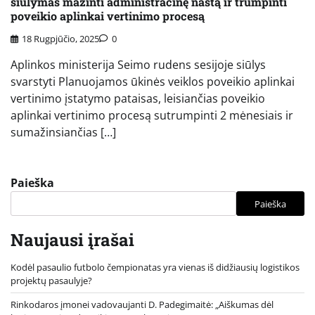
siūlymas mažinti administracinę naštą ir trumpinti
poveikio aplinkai vertinimo procesą
18 Rugpjūčio, 2025
0
Aplinkos ministerija Seimo rudens sesijoje siūlys
svarstyti Planuojamos ūkinės veiklos poveikio aplinkai
vertinimo įstatymo pataisas, leisiančias poveikio
aplinkai vertinimo procesą sutrumpinti 2 mėnesiais ir
sumažinsiančias […]
Paieška
Paieška
Naujausi įrašai
Kodėl pasaulio futbolo čempionatas yra vienas iš didžiausių logistikos
projektų pasaulyje?
Rinkodaros įmonei vadovaujanti D. Padegimaitė: „Aiškumas dėl