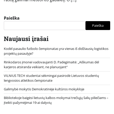
Paieška
Paieška
Naujausi įrašai
Kodėl pasaulio futbolo čempionatas yra vienas iš didžiausių logistikos
projektų pasaulyje?
Rinkodaros įmonei vadovaujanti D. Padegimaitė: „Aiškumas dėl
karjeros atsiranda veikiant, ne planuojant“
VILNIUS TECH studentai sėkmingai pasirodė Lietuvos studentų
lengvosios atletikos čempionate
Galimybė mokytis Demokratinėje kultūros mokykloje
Bibliotekoje baigėsi lietuvių kalbos mokymai trečiųjų šalių piliečiams –
įteikti pažymėjimai 19-ai dalyvių