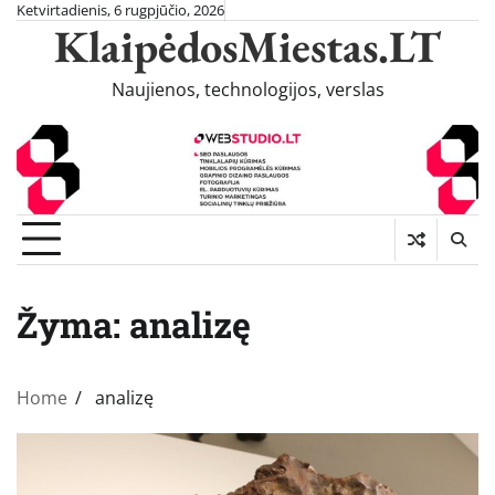
Skip
Ketvirtadienis, 6 rugpjūčio, 2026
KlaipėdosMiestas.LT
to
content
Naujienos, technologijos, verslas
Žyma:
analizę
Home
analizę