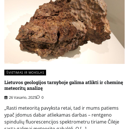
ŠVIETIMAS IR MOKSLAS
Lietuvos geologijos tarnyboje galima atlikti ir cheminę
meteoritų analizę
26 Vasario, 2025
0
„Rasti meteoritą pavyksta retai, tad ir mums patiems
ypač įdomus dabar atliekamas darbas – rentgeno
spindulių fluorescencijos spektrometru tiriame Čilėje
rastą galimai meteorito gabalėlį. O […]