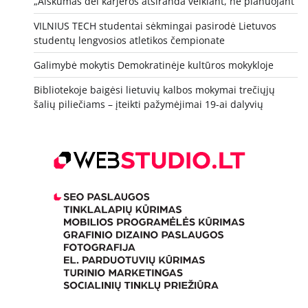
„Aiškumas dėl karjeros atsiranda veikiant, ne planuojant“
VILNIUS TECH studentai sėkmingai pasirodė Lietuvos
studentų lengvosios atletikos čempionate
Galimybė mokytis Demokratinėje kultūros mokykloje
Bibliotekoje baigėsi lietuvių kalbos mokymai trečiųjų
šalių piliečiams – įteikti pažymėjimai 19-ai dalyvių