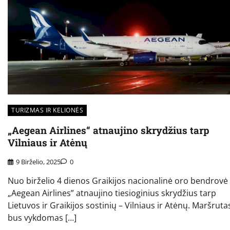
TURIZMAS IR KELIONĖS
„Aegean Airlines“ atnaujino skrydžius tarp
Vilniaus ir Atėnų
9 Birželio, 2025
0
Nuo birželio 4 dienos Graikijos nacionalinė oro bendrovė
„Aegean Airlines” atnaujino tiesioginius skrydžius tarp
Lietuvos ir Graikijos sostinių – Vilniaus ir Atėnų. Maršruta
bus vykdomas […]