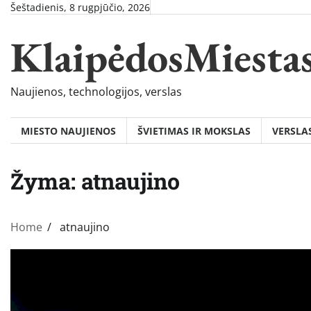
Skip
Šeštadienis, 8 rugpjūčio, 2026
to
KlaipėdosMiesta
content
Naujienos, technologijos, verslas
MIESTO NAUJIENOS
ŠVIETIMAS IR MOKSLAS
VERSLA
Žyma:
atnaujino
Home
atnaujino