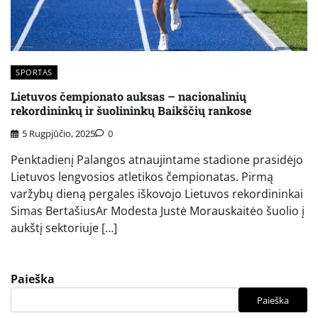
SPORTAS
Lietuvos čempionato auksas – nacionalinių
rekordininkų ir šuolininkų Baikščių rankose
5 Rugpjūčio, 2025
0
Penktadienį Palangos atnaujintame stadione prasidėjo
Lietuvos lengvosios atletikos čempionatas. Pirmą
varžybų dieną pergales iškovojo Lietuvos rekordininkai
Simas BertašiusAr Modesta Justė Morauskaitėo šuolio į
aukštį sektoriuje […]
Paieška
Paieška