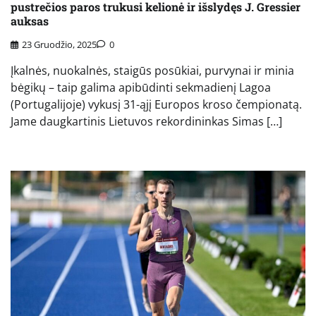
pustrečios paros trukusi kelionė ir išslydęs J. Gressier
auksas
23 Gruodžio, 2025
0
Įkalnės, nuokalnės, staigūs posūkiai, purvynai ir minia
bėgikų – taip galima apibūdinti sekmadienį Lagoa
(Portugalijoje) vykusį 31-ąjį Europos kroso čempionatą.
Jame daugkartinis Lietuvos rekordininkas Simas […]