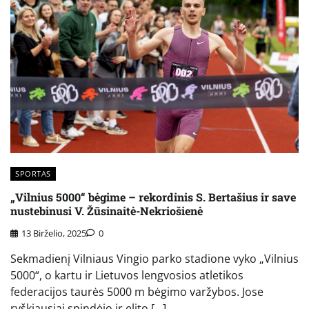
SPORTAS
„Vilnius 5000“ bėgime – rekordinis S. Bertašius ir save
nustebinusi V. Žūsinaitė-Nekriošienė
13 Birželio, 2025
0
Sekmadienį Vilniaus Vingio parko stadione vyko „Vilnius
5000“, o kartu ir Lietuvos lengvosios atletikos
federacijos taurės 5000 m bėgimo varžybos. Jose
ryškiausiai spindėjo ir elito […]