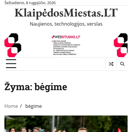
Skip
Šeštadienis, 8 rugpjūčio, 2026
KlaipėdosMiestas.LT
to
content
Naujienos, technologijos, verslas
Žyma:
bėgime
Home
bėgime