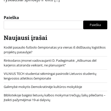
Paieška
Paieška
Naujausi įrašai
Kodėl pasaulio futbolo čempionatas yra vienas iš didžiausių logistikos
projektų pasaulyje?
Rinkodaros įmonei vadovaujanti D. Padegimaitė: „Aiškumas dėl
karjeros atsiranda veikiant, ne planuojant“
VILNIUS TECH studentai sėkmingai pasirodė Lietuvos studentų
lengvosios atletikos čempionate
Galimybė mokytis Demokratinėje kultūros mokykloje
Bibliotekoje baigėsi lietuvių kalbos mokymai trečiųjų šalių piliečiams –
įteikti pažymėjimai 19-ai dalyvių