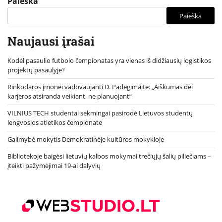
Paieška
Paieška
Naujausi įrašai
Kodėl pasaulio futbolo čempionatas yra vienas iš didžiausių logistikos
projektų pasaulyje?
Rinkodaros įmonei vadovaujanti D. Padegimaitė: „Aiškumas dėl
karjeros atsiranda veikiant, ne planuojant“
VILNIUS TECH studentai sėkmingai pasirodė Lietuvos studentų
lengvosios atletikos čempionate
Galimybė mokytis Demokratinėje kultūros mokykloje
Bibliotekoje baigėsi lietuvių kalbos mokymai trečiųjų šalių piliečiams –
įteikti pažymėjimai 19-ai dalyvių