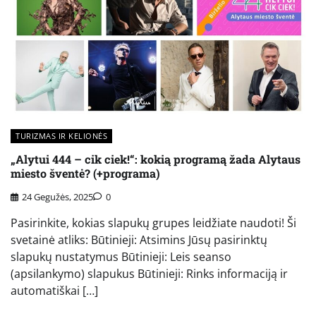
TURIZMAS IR KELIONĖS
„Alytui 444 – cik ciek!“: kokią programą žada Alytaus
miesto šventė? (+programa)
24 Gegužės, 2025
0
Pasirinkite, kokias slapukų grupes leidžiate naudoti! Ši
svetainė atliks: Būtinieji: Atsimins Jūsų pasirinktų
slapukų nustatymus Būtinieji: Leis seanso
(apsilankymo) slapukus Būtinieji: Rinks informaciją ir
automatiškai […]