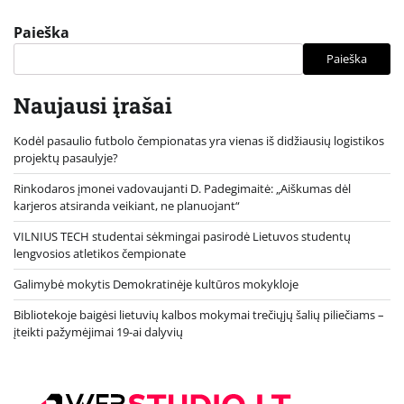
Paieška
Paieška
Naujausi įrašai
Kodėl pasaulio futbolo čempionatas yra vienas iš didžiausių logistikos
projektų pasaulyje?
Rinkodaros įmonei vadovaujanti D. Padegimaitė: „Aiškumas dėl
karjeros atsiranda veikiant, ne planuojant“
VILNIUS TECH studentai sėkmingai pasirodė Lietuvos studentų
lengvosios atletikos čempionate
Galimybė mokytis Demokratinėje kultūros mokykloje
Bibliotekoje baigėsi lietuvių kalbos mokymai trečiųjų šalių piliečiams –
įteikti pažymėjimai 19-ai dalyvių