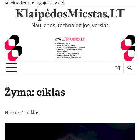
Skip
Ketvirtadienis, 6 rugpjūčio, 2026
KlaipėdosMiestas.LT
to
content
Naujienos, technologijos, verslas
Žyma:
ciklas
Home
ciklas