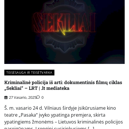
TEISĖSAUGA IR TEISĖTVARKA
Kriminalinė policija iš arti: dokumentinis filmų ciklas
„Sekliai“ – LRT | .lt mediateka
27 Vasario, 2025
0
Š. m. vasario 24 d. Vilniaus širdyje įsikūrusiame kino
teatre „Pasaka“ įvyko ypatinga premjera, skirta
ypatingiems žmonėms – Lietuvos kriminalinės policijos
pareigūnams. Į renginį susirinkusiems […]