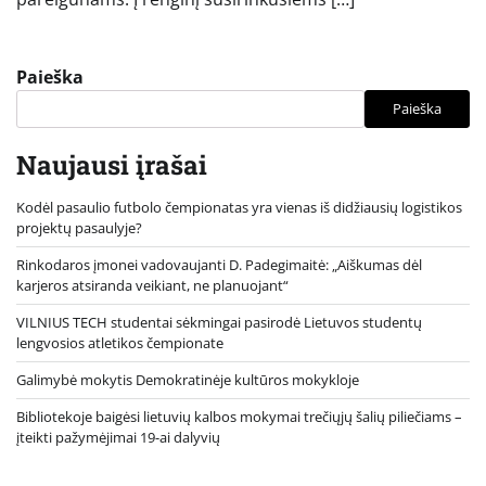
Paieška
Paieška
Naujausi įrašai
Kodėl pasaulio futbolo čempionatas yra vienas iš didžiausių logistikos
projektų pasaulyje?
Rinkodaros įmonei vadovaujanti D. Padegimaitė: „Aiškumas dėl
karjeros atsiranda veikiant, ne planuojant“
VILNIUS TECH studentai sėkmingai pasirodė Lietuvos studentų
lengvosios atletikos čempionate
Galimybė mokytis Demokratinėje kultūros mokykloje
Bibliotekoje baigėsi lietuvių kalbos mokymai trečiųjų šalių piliečiams –
įteikti pažymėjimai 19-ai dalyvių