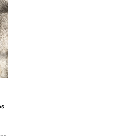
os
mas