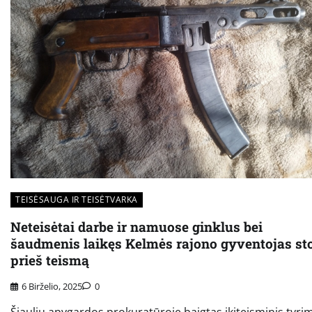
TEISĖSAUGA IR TEISĖTVARKA
Neteisėtai darbe ir namuose ginklus bei
šaudmenis laikęs Kelmės rajono gyventojas st
prieš teismą
6 Birželio, 2025
0
Šiaulių apygardos prokuratūroje baigtas ikiteisminis tyri