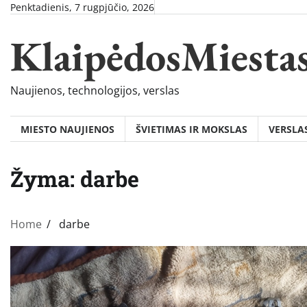
Skip
Penktadienis, 7 rugpjūčio, 2026
to
KlaipėdosMiesta
content
Naujienos, technologijos, verslas
MIESTO NAUJIENOS
ŠVIETIMAS IR MOKSLAS
VERSLA
Žyma:
darbe
Home
darbe