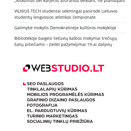
„Aiškumas dėl karjeros atsiranda veikiant, ne planuojant“
VILNIUS TECH studentai sėkmingai pasirodė Lietuvos
studentų lengvosios atletikos čempionate
Galimybė mokytis Demokratinėje kultūros mokykloje
Bibliotekoje baigėsi lietuvių kalbos mokymai trečiųjų
šalių piliečiams – įteikti pažymėjimai 19-ai dalyvių