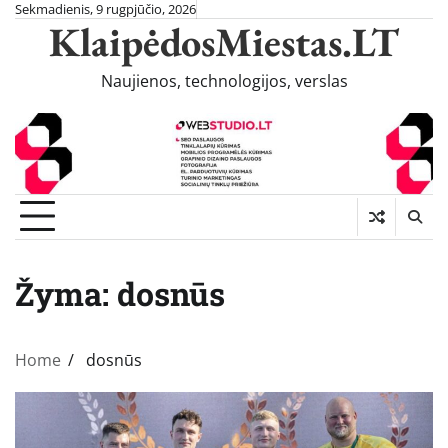
Skip
Sekmadienis, 9 rugpjūčio, 2026
KlaipėdosMiestas.LT
to
content
Naujienos, technologijos, verslas
Žyma:
dosnūs
Home
dosnūs