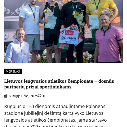
VERSLAS
Lietuvos lengvosios atletikos čempionate – dosnūs
partnerių prizai sportininkams
6 Rugpjūčio, 2025
0
Rugpjūčio 1–3 dienomis atnaujintame Palangos
stadione jubiliejinį dešimtą kartą vyko Lietuvos
lengvosios atletikos čempionatas. Jame startavo
daugiau nei 300 sportininkų, o dalyviai pasiekė