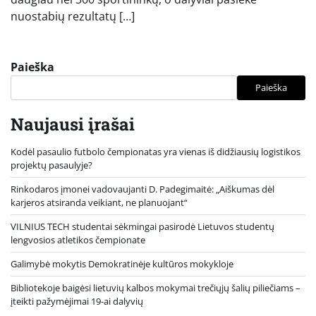
nuostabių rezultatų […]
Paieška
Paieška
Naujausi įrašai
Kodėl pasaulio futbolo čempionatas yra vienas iš didžiausių logistikos
projektų pasaulyje?
Rinkodaros įmonei vadovaujanti D. Padegimaitė: „Aiškumas dėl
karjeros atsiranda veikiant, ne planuojant“
VILNIUS TECH studentai sėkmingai pasirodė Lietuvos studentų
lengvosios atletikos čempionate
Galimybė mokytis Demokratinėje kultūros mokykloje
Bibliotekoje baigėsi lietuvių kalbos mokymai trečiųjų šalių piliečiams –
įteikti pažymėjimai 19-ai dalyvių