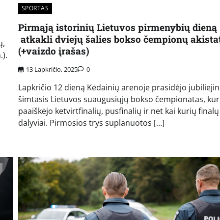
SPORTAS
Pirmąją istorinių Lietuvos pirmenybių dieną
atkakli dviejų šalies bokso čempionų akista
ų,
(+vaizdo įrašas)
.).
13 Lapkričio, 2025
0
Lapkričio 12 dieną Kėdainių arenoje prasidėjo jubiliejin
šimtasis Lietuvos suaugusiųjų bokso čempionatas, ku
paaiškėjo ketvirtfinalių, pusfinalių ir net kai kurių finalų
dalyviai. Pirmosios trys suplanuotos […]