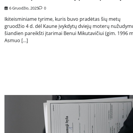
6 Gruodžio, 2025
0
Ikiteisminiame tyrime, kuris buvo pradėtas šių metų
gruodžio 4 d. dėl Kaune įvykdytų dviejų moterų nužudym
šiandien pareikšti įtarimai Benui Mikutavičiui (gim. 1996 m
Asmuo […]