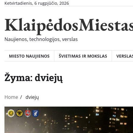
Skip
Ketvirtadienis, 6 rugpjūčio, 2026
to
KlaipėdosMiesta
content
Naujienos, technologijos, verslas
MIESTO NAUJIENOS
ŠVIETIMAS IR MOKSLAS
VERSLA
Žyma:
dviejų
Home
dviejų