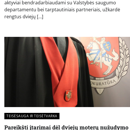
aktyviai bendradarbiaudami su Valstybės saugumo
departamentu bei tarptautiniais partneriais, užkardė
rengtus dviejų […]
TEISĖSAUGA IR TEISĖTVARKA
Pareikšti įtarimai dėl dviejų moterų nužudymo