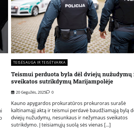
TEISĖSAUGA IR TEISĖTVARKA
Teismui perduota byla dėl dviejų nužudymų 
sveikatos sutrikdymų Marijampolėje
20 Gegužės, 2025
0
Kauno apygardos prokuratūros prokuroras surašė
kaltinamąjį aktą ir teismui perdavė baudžiamąją bylą d
i
dviejų nužudymų, nesunkaus ir nežymaus sveikatos
o
sutrikdymo. Į teisiamųjų suolą sės vienas […]