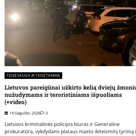
TEISĖSAUGA IR TEISĖTVARKA
Lietuvos pareigūnai užkirto kelią dviejų žmoni
nužudymams ir teroristiniams išpuoliams
(+video)
14 Gegužės, 2026
0
Lietuvos kriminalinės policijos biuras ir Generaline
prokuratūra, vykdydami plataus masto ikiteisminį tyrimą 