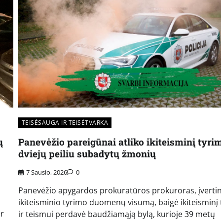
TEISĖSAUGA IR TEISĖTVARKA
ų
Panevėžio pareigūnai atliko ikiteisminį tyri
dviejų peiliu subadytų žmonių
7 Sausio, 2026
0
Panevėžio apygardos prokuratūros prokuroras, įverti
ikiteisminio tyrimo duomenų visumą, baigė ikiteisminį
ir
ir teismui perdavė baudžiamąją bylą, kurioje 39 metų