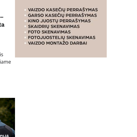
 –
ta
is
riame