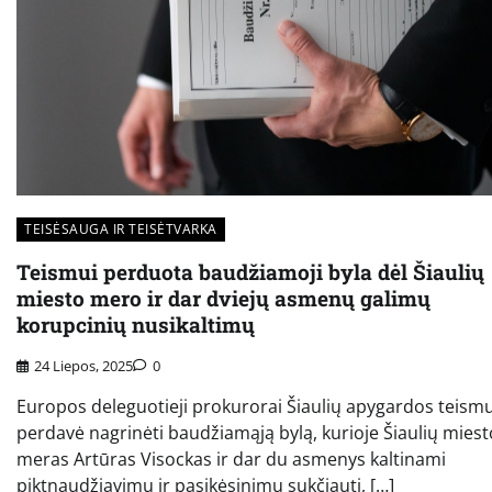
TEISĖSAUGA IR TEISĖTVARKA
Teismui perduota baudžiamoji byla dėl Šiaulių
miesto mero ir dar dviejų asmenų galimų
korupcinių nusikaltimų
24 Liepos, 2025
0
Europos deleguotieji prokurorai Šiaulių apygardos teismu
perdavė nagrinėti baudžiamąją bylą, kurioje Šiaulių miest
meras Artūras Visockas ir dar du asmenys kaltinami
piktnaudžiavimu ir pasikėsinimu sukčiauti, […]