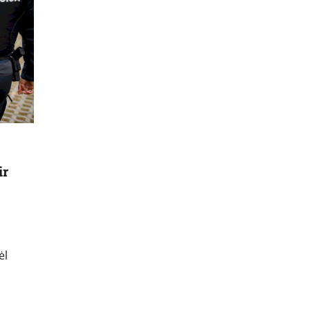
ir
ėl