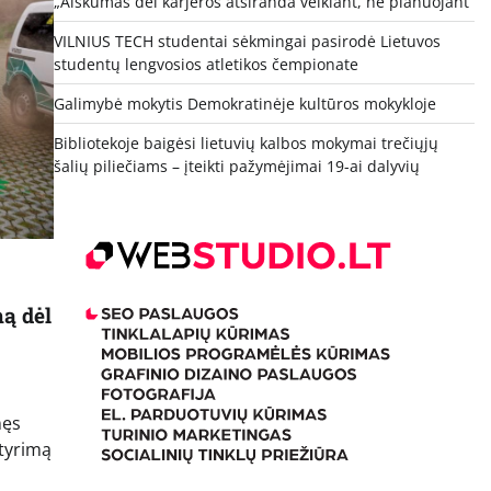
„Aiškumas dėl karjeros atsiranda veikiant, ne planuojant“
VILNIUS TECH studentai sėkmingai pasirodė Lietuvos
studentų lengvosios atletikos čempionate
Galimybė mokytis Demokratinėje kultūros mokykloje
Bibliotekoje baigėsi lietuvių kalbos mokymai trečiųjų
šalių piliečiams – įteikti pažymėjimai 19-ai dalyvių
mą dėl
nęs
 tyrimą