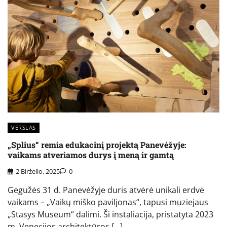
VERSLAS
„Splius“ remia edukacinį projektą Panevėžyje:
vaikams atveriamos durys į meną ir gamtą
2 Birželio, 2025
0
Gegužės 31 d. Panevėžyje duris atvėrė unikali erdvė
vaikams – „Vaikų miško paviljonas“, tapusi muziejaus
„Stasys Museum“ dalimi. Ši instaliacija, pristatyta 2023
m. Venecijos architektūros […]