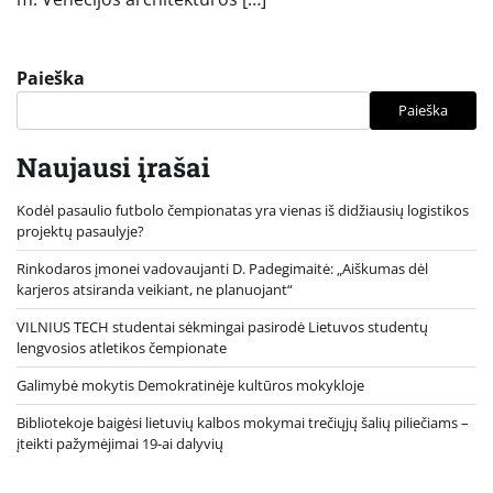
Paieška
Paieška
Naujausi įrašai
Kodėl pasaulio futbolo čempionatas yra vienas iš didžiausių logistikos
projektų pasaulyje?
Rinkodaros įmonei vadovaujanti D. Padegimaitė: „Aiškumas dėl
karjeros atsiranda veikiant, ne planuojant“
VILNIUS TECH studentai sėkmingai pasirodė Lietuvos studentų
lengvosios atletikos čempionate
Galimybė mokytis Demokratinėje kultūros mokykloje
Bibliotekoje baigėsi lietuvių kalbos mokymai trečiųjų šalių piliečiams –
įteikti pažymėjimai 19-ai dalyvių