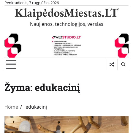
Skip
Penktadienis, 7 rugpjūčio, 2026
KlaipėdosMiestas.LT
to
content
Naujienos, technologijos, verslas
Žyma:
edukacinį
Home
edukacinį