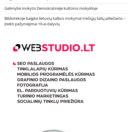
Galimybė mokytis Demokratinėje kultūros mokykloje
Bibliotekoje baigėsi lietuvių kalbos mokymai trečiųjų šalių piliečiams –
įteikti pažymėjimai 19-ai dalyvių