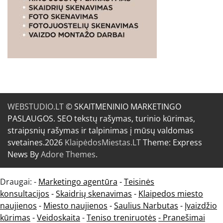
WEBSTUDIO.LT
© SKAITMENINIO MARKETINGO
PASLAUGOS. SEO tekstų rašymas, turinio kūrimas,
straipsnių rašymas ir talpinimas į mūsų valdomas
svetaines.2026
KlaipėdosMiestas.LT
Theme: Express
News By
Adore Themes
.
Draugai: -
Marketingo agentūra
-
Teisinės
konsultacijos
-
Skaidrių skenavimas
-
Klaipedos miesto
naujienos
-
Miesto naujienos
-
Saulius Narbutas
-
Įvaizdžio
kūrimas
-
Veidoskaita
-
Teniso treniruotės
- Pranešimai