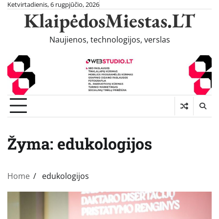
Skip
Ketvirtadienis, 6 rugpjūčio, 2026
KlaipėdosMiestas.LT
to
content
Naujienos, technologijos, verslas
Žyma:
edukologijos
Home
edukologijos