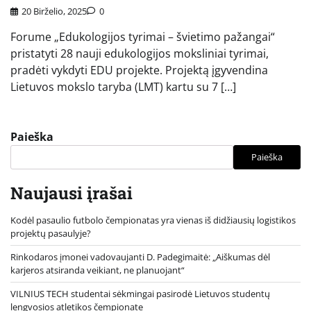
20 Birželio, 2025
0
Forume „Edukologijos tyrimai – švietimo pažangai“
pristatyti 28 nauji edukologijos moksliniai tyrimai,
pradėti vykdyti EDU projekte. Projektą įgyvendina
Lietuvos mokslo taryba (LMT) kartu su 7 […]
Paieška
Paieška
Naujausi įrašai
Kodėl pasaulio futbolo čempionatas yra vienas iš didžiausių logistikos
projektų pasaulyje?
Rinkodaros įmonei vadovaujanti D. Padegimaitė: „Aiškumas dėl
karjeros atsiranda veikiant, ne planuojant“
VILNIUS TECH studentai sėkmingai pasirodė Lietuvos studentų
lengvosios atletikos čempionate