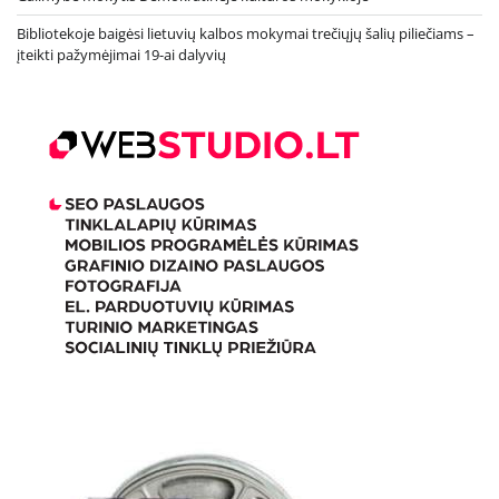
Bibliotekoje baigėsi lietuvių kalbos mokymai trečiųjų šalių piliečiams –
įteikti pažymėjimai 19-ai dalyvių