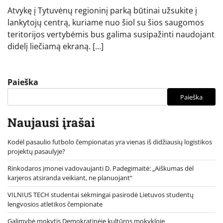
Atvykę į Tytuvėnų regioninį parką būtinai užsukite į
lankytojų centrą, kuriame nuo šiol su šios saugomos
teritorijos vertybėmis bus galima susipažinti naudojant
didelį liečiamą ekraną. […]
Paieška
Paieška
Naujausi įrašai
Kodėl pasaulio futbolo čempionatas yra vienas iš didžiausių logistikos
projektų pasaulyje?
Rinkodaros įmonei vadovaujanti D. Padegimaitė: „Aiškumas dėl
karjeros atsiranda veikiant, ne planuojant“
VILNIUS TECH studentai sėkmingai pasirodė Lietuvos studentų
lengvosios atletikos čempionate
Galimybė mokytis Demokratinėje kultūros mokykloje