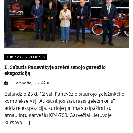
TURIZMAS IR KELIONĖS
E. Sabutis Panevėžyje atvėrė senojo garvežio
ekspoziciją
25 Balandžio, 2025
0
Balandžio 25 d. 12 val. Panevėžio siaurojo geležinkelio
komplekse VšĮ „Aukštaitijos siaurasis geležinkelis“
atidarė ekspoziciją, kurioje galima susipažinti su
atnaujintu garvežiu KP4-708. Garvežiai Lietuvoje
kursavo […]