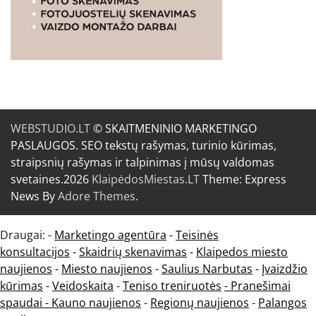
WEBSTUDIO.LT
© SKAITMENINIO MARKETINGO
PASLAUGOS. SEO tekstų rašymas, turinio kūrimas,
straipsnių rašymas ir talpinimas į mūsų valdomas
svetaines.2026
KlaipėdosMiestas.LT
Theme: Express
News By
Adore Themes
.
Draugai: -
Marketingo agentūra
-
Teisinės
konsultacijos
-
Skaidrių skenavimas
-
Klaipedos miesto
naujienos
-
Miesto naujienos
-
Saulius Narbutas
-
Įvaizdžio
kūrimas
-
Veidoskaita
-
Teniso treniruotės
- Pranešimai
spaudai -
Kauno naujienos
-
Regionų naujienos
-
Palangos