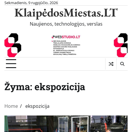
Skip
Sekmadienis, 9 rugpjūčio, 2026
KlaipėdosMiestas.LT
to
content
Naujienos, technologijos, verslas
Žyma:
ekspozicija
Home
ekspozicija