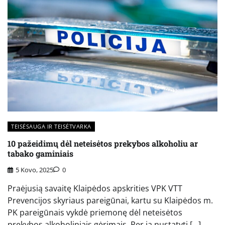
TEISĖSAUGA IR TEISĖTVARKA
10 pažeidimų dėl neteisėtos prekybos alkoholiu ar
tabako gaminiais
5 Kovo, 2025
0
Praėjusią savaitę Klaipėdos apskrities VPK VTT
Prevencijos skyriaus pareigūnai, kartu su Klaipėdos m.
PK pareigūnais vykdė priemonę dėl neteisėtos
prekybos alkoholiniais gėrimais. Per ją nustatyti […]