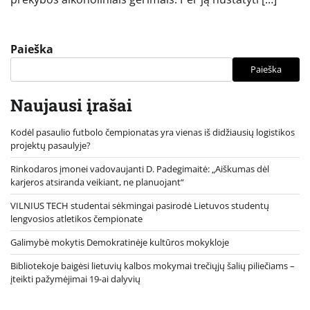
Paieška
Paieška
Naujausi įrašai
Kodėl pasaulio futbolo čempionatas yra vienas iš didžiausių logistikos
projektų pasaulyje?
Rinkodaros įmonei vadovaujanti D. Padegimaitė: „Aiškumas dėl
karjeros atsiranda veikiant, ne planuojant“
VILNIUS TECH studentai sėkmingai pasirodė Lietuvos studentų
lengvosios atletikos čempionate
Galimybė mokytis Demokratinėje kultūros mokykloje
Bibliotekoje baigėsi lietuvių kalbos mokymai trečiųjų šalių piliečiams –
įteikti pažymėjimai 19-ai dalyvių