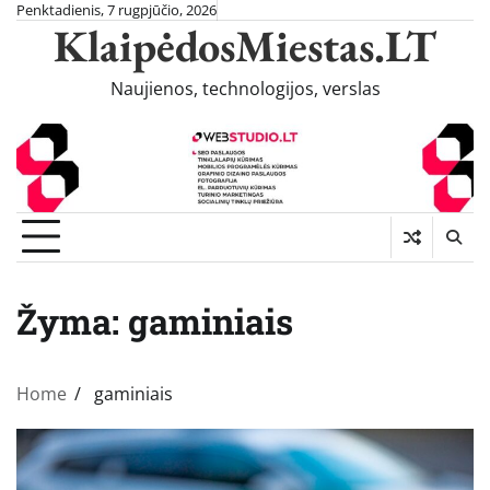
Skip
Penktadienis, 7 rugpjūčio, 2026
KlaipėdosMiestas.LT
to
content
Naujienos, technologijos, verslas
Žyma:
gaminiais
Home
gaminiais