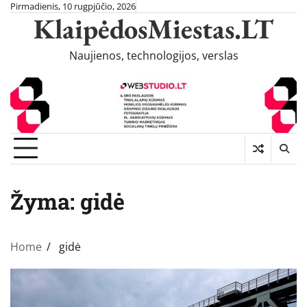
Skip
Pirmadienis, 10 rugpjūčio, 2026
KlaipėdosMiestas.LT
to
content
Naujienos, technologijos, verslas
Žyma:
gidė
Home
gidė