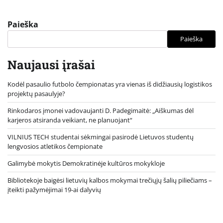
Paieška
Paieška
Naujausi įrašai
Kodėl pasaulio futbolo čempionatas yra vienas iš didžiausių logistikos
projektų pasaulyje?
Rinkodaros įmonei vadovaujanti D. Padegimaitė: „Aiškumas dėl
karjeros atsiranda veikiant, ne planuojant“
VILNIUS TECH studentai sėkmingai pasirodė Lietuvos studentų
lengvosios atletikos čempionate
Galimybė mokytis Demokratinėje kultūros mokykloje
Bibliotekoje baigėsi lietuvių kalbos mokymai trečiųjų šalių piliečiams –
įteikti pažymėjimai 19-ai dalyvių