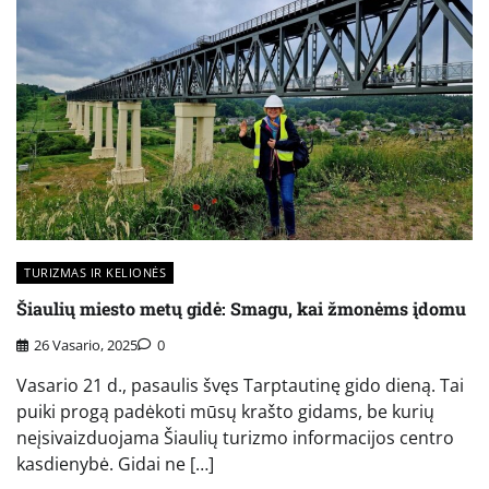
TURIZMAS IR KELIONĖS
Šiaulių miesto metų gidė: Smagu, kai žmonėms įdomu
26 Vasario, 2025
0
Vasario 21 d., pasaulis švęs Tarptautinę gido dieną. Tai
puiki progą padėkoti mūsų krašto gidams, be kurių
neįsivaizduojama Šiaulių turizmo informacijos centro
kasdienybė. Gidai ne […]