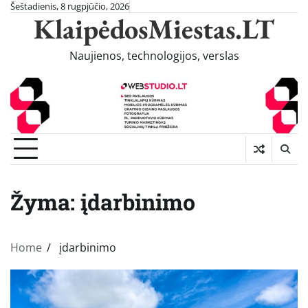
Skip
Šeštadienis, 8 rugpjūčio, 2026
KlaipėdosMiestas.LT
to
content
Naujienos, technologijos, verslas
Žyma:
įdarbinimo
Home
įdarbinimo