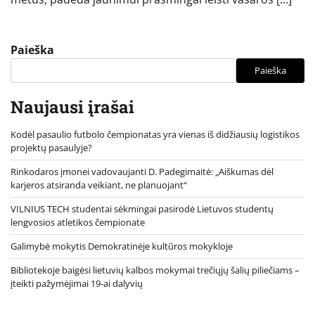
Paieška
Paieška
Naujausi įrašai
Kodėl pasaulio futbolo čempionatas yra vienas iš didžiausių logistikos
projektų pasaulyje?
Rinkodaros įmonei vadovaujanti D. Padegimaitė: „Aiškumas dėl
karjeros atsiranda veikiant, ne planuojant“
VILNIUS TECH studentai sėkmingai pasirodė Lietuvos studentų
lengvosios atletikos čempionate
Galimybė mokytis Demokratinėje kultūros mokykloje
Bibliotekoje baigėsi lietuvių kalbos mokymai trečiųjų šalių piliečiams –
įteikti pažymėjimai 19-ai dalyvių