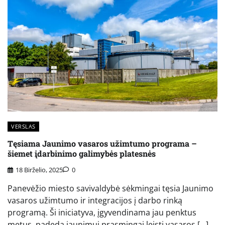
VERSLAS
Tęsiama Jaunimo vasaros užimtumo programa –
šiemet įdarbinimo galimybės platesnės
18 Birželio, 2025
0
Panevėžio miesto savivaldybė sėkmingai tęsia Jaunimo
vasaros užimtumo ir integracijos į darbo rinką
programą. Ši iniciatyva, įgyvendinama jau penktus
metus, padeda jaunimui prasmingai leisti vasaros […]