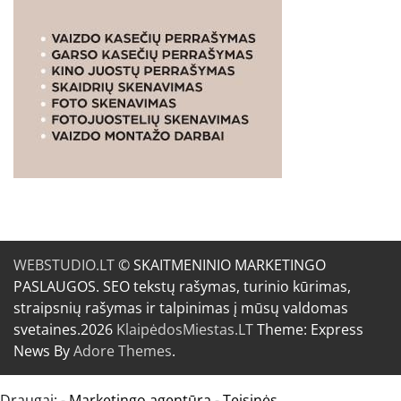
WEBSTUDIO.LT
© SKAITMENINIO MARKETINGO
PASLAUGOS. SEO tekstų rašymas, turinio kūrimas,
straipsnių rašymas ir talpinimas į mūsų valdomas
svetaines.2026
KlaipėdosMiestas.LT
Theme: Express
News By
Adore Themes
.
Draugai: -
Marketingo agentūra
-
Teisinės