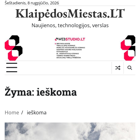
Skip
Šeštadienis, 8 rugpjūčio, 2026
KlaipėdosMiestas.LT
to
content
Naujienos, technologijos, verslas
Žyma:
ieškoma
Home
ieškoma