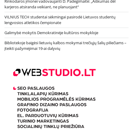
Rinkodaros įmonei vadovaujanti D. Padegimaitė: „Aiškumas dėl
karjeros atsiranda veikiant, ne planuojant“
VILNIUS TECH studentai sėkmingai pasirodė Lietuvos studentų
lengvosios atletikos čempionate
Galimybė mokytis Demokratinėje kultūros mokykloje
Bibliotekoje baigėsi lietuvių kalbos mokymai trečiųjų šalių piliečiams –
įteikti pažymėjimai 19-ai dalyvių