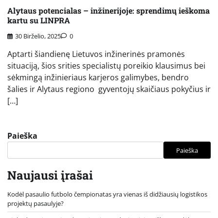
Alytaus potencialas – inžinerijoje: sprendimų ieškoma
kartu su LINPRA
30 Birželio, 2025
0
Aptarti šiandienę Lietuvos inžinerinės pramonės
situaciją, šios srities specialistų poreikio klausimus bei
sėkmingą inžinieriaus karjeros galimybes, bendro
šalies ir Alytaus regiono gyventojų skaičiaus pokyčius ir
[…]
Paieška
Paieška
Naujausi įrašai
Kodėl pasaulio futbolo čempionatas yra vienas iš didžiausių logistikos
projektų pasaulyje?