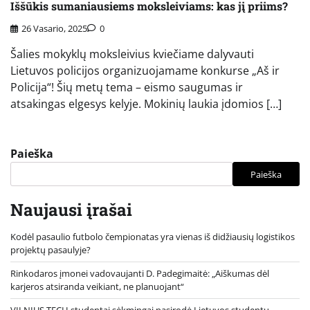
Iššūkis sumaniausiems moksleiviams: kas jį priims?
26 Vasario, 2025
0
Šalies mokyklų moksleivius kviečiame dalyvauti
Lietuvos policijos organizuojamame konkurse „Aš ir
Policija“! Šių metų tema – eismo saugumas ir
atsakingas elgesys kelyje. Mokinių laukia įdomios […]
Paieška
Paieška
Naujausi įrašai
Kodėl pasaulio futbolo čempionatas yra vienas iš didžiausių logistikos
projektų pasaulyje?
Rinkodaros įmonei vadovaujanti D. Padegimaitė: „Aiškumas dėl
karjeros atsiranda veikiant, ne planuojant“