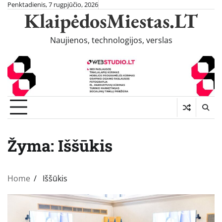
Skip
Penktadienis, 7 rugpjūčio, 2026
KlaipėdosMiestas.LT
to
content
Naujienos, technologijos, verslas
Žyma:
Iššūkis
Home
Iššūkis