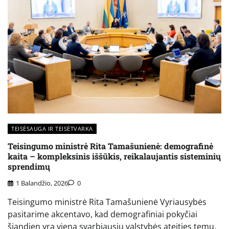
TEISĖSAUGA IR TEISĖTVARKA
Teisingumo ministrė Rita Tamašunienė: demografinė
kaita – kompleksinis iššūkis, reikalaujantis sisteminių
sprendimų
1 Balandžio, 2026
0
Teisingumo ministrė Rita Tamašunienė Vyriausybės
pasitarime akcentavo, kad demografiniai pokyčiai
šiandien yra viena svarbiausių valstybės ateities temų,