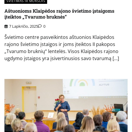
ŠVIETIMAS IR MOKSLAS
Aštuonioms Klaipėdos rajono švietimo įstaigoms
įteiktos „Tvarumo bruknės“
7 Lapkričio, 2025
0
Švietimo centre pasveikintos aštuonios Klaipėdos
rajono švietimo įstaigos ir joms įteiktos II pakopos
„Tvarumo bruknių“ lentelės. Visos Klaipėdos rajono
ugdymo įstaigos yra įsivertinusios savo tvarumą […]