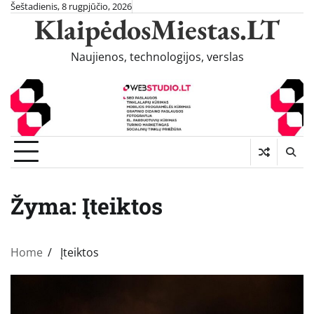
Skip
Šeštadienis, 8 rugpjūčio, 2026
KlaipėdosMiestas.LT
to
content
Naujienos, technologijos, verslas
Žyma:
Įteiktos
Home
Įteiktos