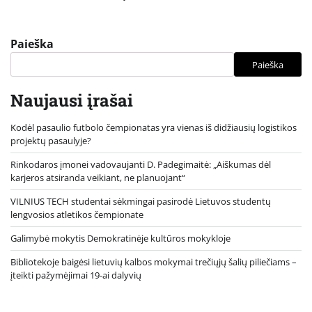
Paieška
Paieška
Naujausi įrašai
Kodėl pasaulio futbolo čempionatas yra vienas iš didžiausių logistikos
projektų pasaulyje?
Rinkodaros įmonei vadovaujanti D. Padegimaitė: „Aiškumas dėl
karjeros atsiranda veikiant, ne planuojant“
VILNIUS TECH studentai sėkmingai pasirodė Lietuvos studentų
lengvosios atletikos čempionate
Galimybė mokytis Demokratinėje kultūros mokykloje
Bibliotekoje baigėsi lietuvių kalbos mokymai trečiųjų šalių piliečiams –
įteikti pažymėjimai 19-ai dalyvių