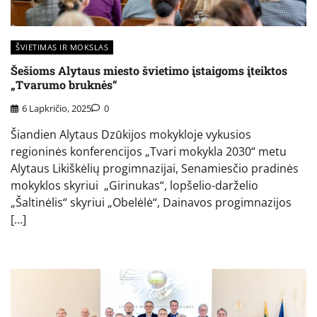
ŠVIETIMAS IR MOKSLAS
Šešioms Alytaus miesto švietimo įstaigoms įteiktos
„Tvarumo bruknės“
6 Lapkričio, 2025
0
Šiandien Alytaus Dzūkijos mokykloje vykusios
regioninės konferencijos „Tvari mokykla 2030“ metu
Alytaus Likiškėlių progimnazijai, Senamiesčio pradinės
mokyklos skyriui „Girinukas“, lopšelio-darželio
„Šaltinėlis“ skyriui „Obelėlė“, Dainavos progimnazijos
[…]