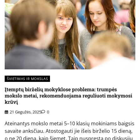
ŠVIETIMAS IR MOKSLAS
Įtemptų birželių mokyklose problema: trumpės
mokslo metai, rekomenduojama reguliuoti mokymosi
krūvį
21 Gegužės, 2025
0
Ateinantys mokslo metai 5–10 klasių mokiniams baigsis
savaite anksčiau. Atostogauti jie išeis birželio 15 dieną,
o ne 20 dieną, kaip šiemet. Taip nuspręsta po diskusijų