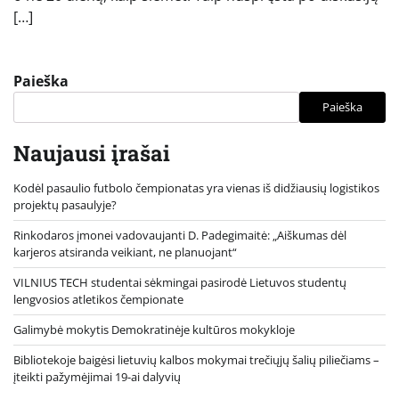
[…]
Paieška
Paieška
Naujausi įrašai
Kodėl pasaulio futbolo čempionatas yra vienas iš didžiausių logistikos
projektų pasaulyje?
Rinkodaros įmonei vadovaujanti D. Padegimaitė: „Aiškumas dėl
karjeros atsiranda veikiant, ne planuojant“
VILNIUS TECH studentai sėkmingai pasirodė Lietuvos studentų
lengvosios atletikos čempionate
Galimybė mokytis Demokratinėje kultūros mokykloje
Bibliotekoje baigėsi lietuvių kalbos mokymai trečiųjų šalių piliečiams –
įteikti pažymėjimai 19-ai dalyvių