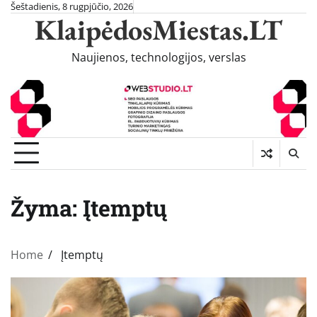
Skip
Šeštadienis, 8 rugpjūčio, 2026
KlaipėdosMiestas.LT
to
content
Naujienos, technologijos, verslas
Žyma:
Įtemptų
Home
Įtemptų