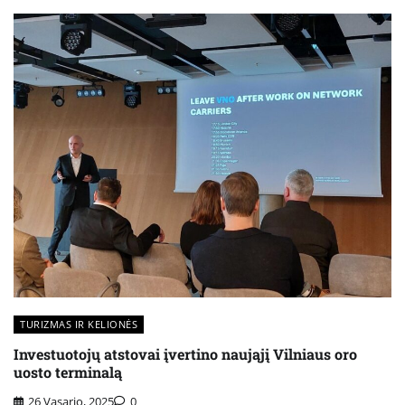
TURIZMAS IR KELIONĖS
Investuotojų atstovai įvertino naująjį Vilniaus oro
uosto terminalą
26 Vasario, 2025
0