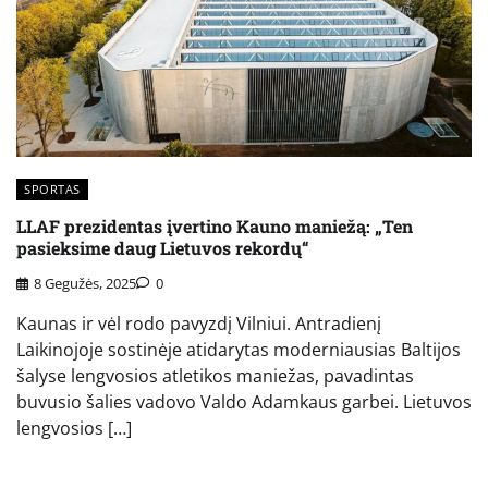
SPORTAS
LLAF prezidentas įvertino Kauno maniežą: „Ten
pasieksime daug Lietuvos rekordų“
8 Gegužės, 2025
0
Kaunas ir vėl rodo pavyzdį Vilniui. Antradienį
Laikinojoje sostinėje atidarytas moderniausias Baltijos
šalyse lengvosios atletikos maniežas, pavadintas
buvusio šalies vadovo Valdo Adamkaus garbei. Lietuvos
lengvosios […]