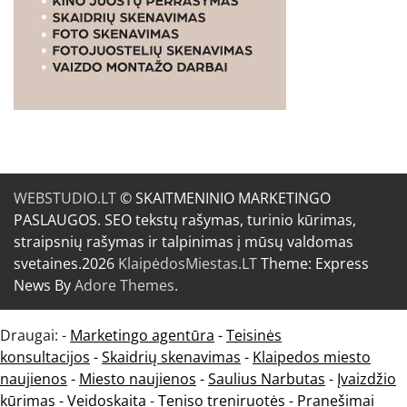
WEBSTUDIO.LT
© SKAITMENINIO MARKETINGO
PASLAUGOS. SEO tekstų rašymas, turinio kūrimas,
straipsnių rašymas ir talpinimas į mūsų valdomas
svetaines.2026
KlaipėdosMiestas.LT
Theme: Express
News By
Adore Themes
.
Draugai: -
Marketingo agentūra
-
Teisinės
konsultacijos
-
Skaidrių skenavimas
-
Klaipedos miesto
naujienos
-
Miesto naujienos
-
Saulius Narbutas
-
Įvaizdžio
kūrimas
-
Veidoskaita
-
Teniso treniruotės
- Pranešimai