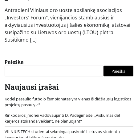
Antradienį Vilniaus oro uoste apsilankę asociacijos
„Investors‘ Forum“, vienijančios stambiausius ir
aktyviausius investuotojus į šalies ekonomiką, atstovai
susipažino su Lietuvos oro uostų (LTOU) plėtra.
Susitikimo […]
Paieška
Paieška
Naujausi įrašai
Kodėl pasaulio futbolo čempionatas yra vienas iš didžiausių logistikos
projektų pasaulyje?
Rinkodaros įmonei vadovaujanti D. Padegimaitė: „Aiškumas dėl
karjeros atsiranda veikiant, ne planuojant“
VILNIUS TECH studentai sėkmingai pasirodė Lietuvos studentų
lengvosios atletikos čempionate