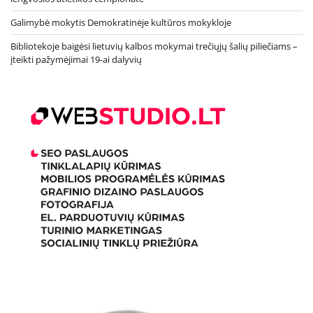
Galimybė mokytis Demokratinėje kultūros mokykloje
Bibliotekoje baigėsi lietuvių kalbos mokymai trečiųjų šalių piliečiams –
įteikti pažymėjimai 19-ai dalyvių