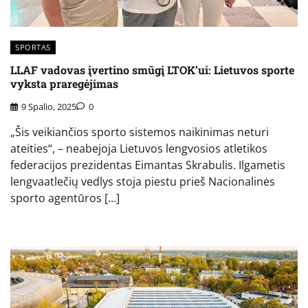
SPORTAS
LLAF vadovas įvertino smūgį LTOK’ui: Lietuvos sporte
vyksta praregėjimas
9 Spalio, 2025
0
„Šis veikiančios sporto sistemos naikinimas neturi
ateities“, – neabejoja Lietuvos lengvosios atletikos
federacijos prezidentas Eimantas Skrabulis. Ilgametis
lengvaatlečių vedlys stoja piestu prieš Nacionalinės
sporto agentūros […]