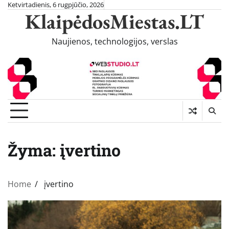
Skip
Ketvirtadienis, 6 rugpjūčio, 2026
KlaipėdosMiestas.LT
to
content
Naujienos, technologijos, verslas
Žyma:
įvertino
Home
įvertino