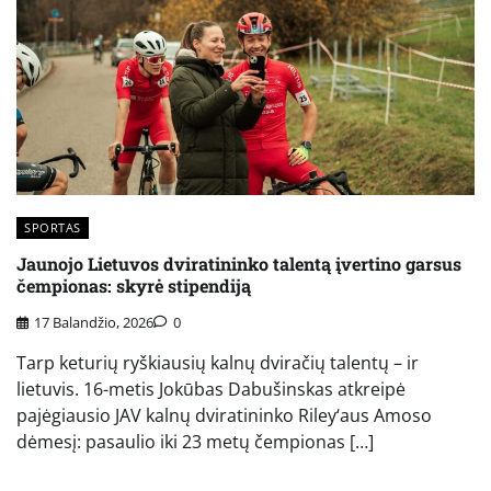
SPORTAS
Jaunojo Lietuvos dviratininko talentą įvertino garsus
čempionas: skyrė stipendiją
17 Balandžio, 2026
0
Tarp keturių ryškiausių kalnų dviračių talentų – ir
lietuvis. 16-metis Jokūbas Dabušinskas atkreipė
pajėgiausio JAV kalnų dviratininko Riley‘aus Amoso
dėmesį: pasaulio iki 23 metų čempionas […]