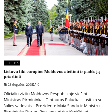
POLITIKA
Lietuva tiki europine Moldovos ateitimi ir padės ją
priartinti
23 Gegužės, 2025
0
Oficialiu vizitu Moldovos Respublikoje viešintis
Ministras Pirmininkas Gintautas Paluckas susitiko su
šalies vadovais – Prezidente Maia Sandu ir Ministru
Pirmininku Dorinu Receanu. Vizitu išreiškiant