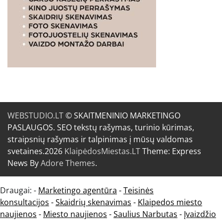
WEBSTUDIO.LT
© SKAITMENINIO MARKETINGO
PASLAUGOS. SEO tekstų rašymas, turinio kūrimas,
straipsnių rašymas ir talpinimas į mūsų valdomas
svetaines.2026
KlaipėdosMiestas.LT
Theme: Express
News By
Adore Themes
.
Draugai: -
Marketingo agentūra
-
Teisinės
konsultacijos
-
Skaidrių skenavimas
-
Klaipedos miesto
naujienos
-
Miesto naujienos
-
Saulius Narbutas
-
Įvaizdžio