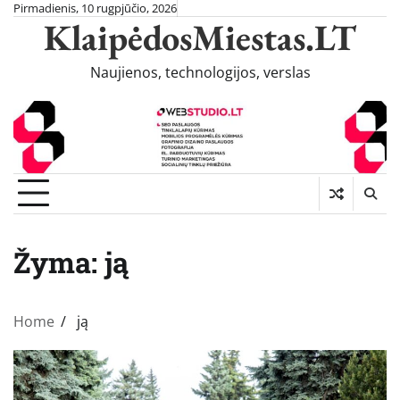
Skip
Pirmadienis, 10 rugpjūčio, 2026
KlaipėdosMiestas.LT
to
content
Naujienos, technologijos, verslas
Žyma:
ją
Home
ją