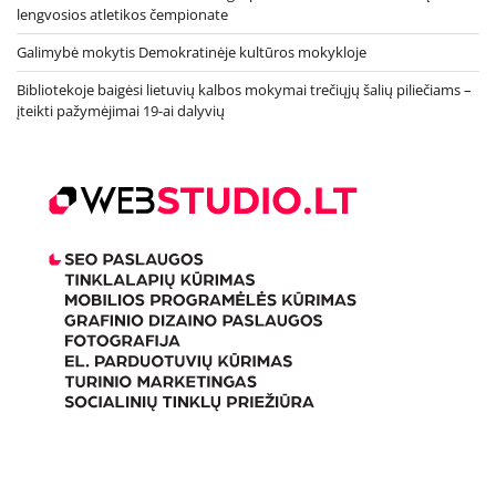
lengvosios atletikos čempionate
Galimybė mokytis Demokratinėje kultūros mokykloje
Bibliotekoje baigėsi lietuvių kalbos mokymai trečiųjų šalių piliečiams –
įteikti pažymėjimai 19-ai dalyvių