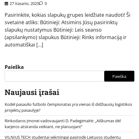
27 Vasario, 2025
0
Pasirinkite, kokias slapukų grupes leidžiate naudoti! Ši
svetainė atliks: Būtinieji: Atsimins Jūsų pasirinktų
slapukų nustatymus Būtinieji: Leis seanso
(apsilankymo) slapukus Būtinieji: Rinks informaciją ir
automatiškai […]
Paieška
Paieška
Naujausi įrašai
Kodėl pasaulio futbolo čempionatas yra vienas iš didžiausių logistikos
projektų pasaulyje?
Rinkodaros įmonei vadovaujanti D. Padegimaitė: „Aiškumas dėl
karjeros atsiranda veikiant, ne planuojant“
VILNIUS TECH studentai sėkmingai pasirodė Lietuvos studentų