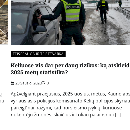
TEISĖSAUGA IR TEISĖTVARKA
Keliuose vis dar per daug rizikos: ką atskleid
2025 metų statistika?
23 Sausio, 2026
0
ų
Apžvelgiant praėjusius, 2025-uosius, metus, Kauno aps
au
vyriausiasis policijos komisariato Kelių policijos skyria
pareigūnai pažymi, kad nors eismo įvykių, kuriuose
nukentėjo žmonės, skaičius ir toliau palaipsniui […]