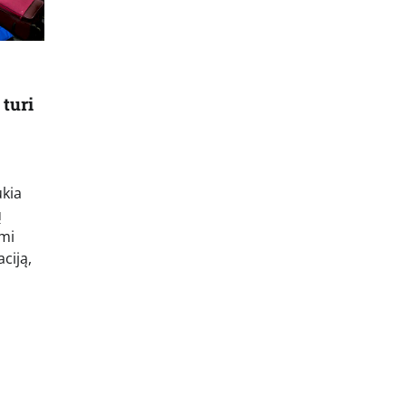
 turi
ukia
ų
ami
ciją,