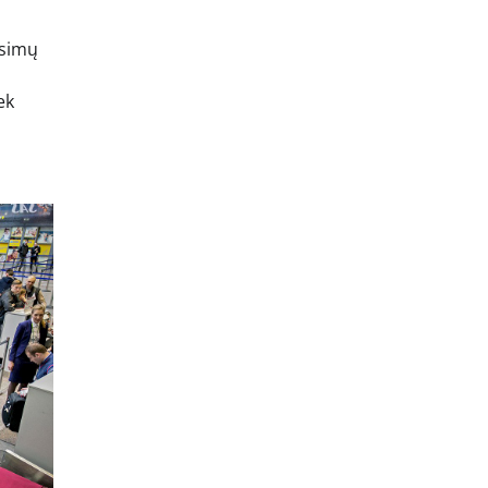
usimų
s
ek