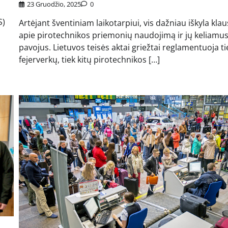
23 Gruodžio, 2025
0
S)
Artėjant šventiniam laikotarpiui, vis dažniau iškyla kla
apie pirotechnikos priemonių naudojimą ir jų keliamu
pavojus. Lietuvos teisės aktai griežtai reglamentuoja ti
fejerverkų, tiek kitų pirotechnikos […]