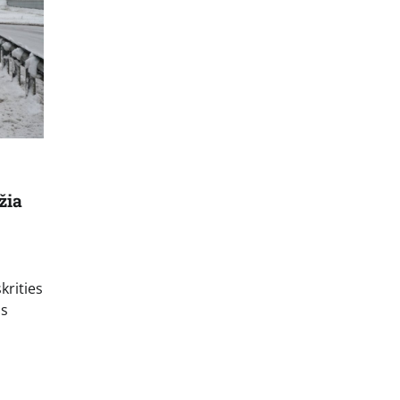
žia
krities
us