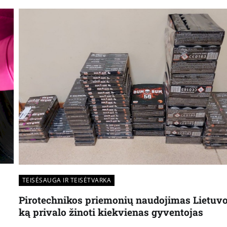
TEISĖSAUGA IR TEISĖTVARKA
Pirotechnikos priemonių naudojimas Lietuvo
ką privalo žinoti kiekvienas gyventojas