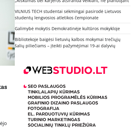
„Aiškumas dėl karjeros atsiranda veikiant, ne planuojant“
VILNIUS TECH studentai sėkmingai pasirodė Lietuvos
studentų lengvosios atletikos čempionate
Galimybė mokytis Demokratinėje kultūros mokykloje
Bibliotekoje baigėsi lietuvių kalbos mokymai trečiųjų
šalių piliečiams – įteikti pažymėjimai 19-ai dalyvių
kas
lėjo