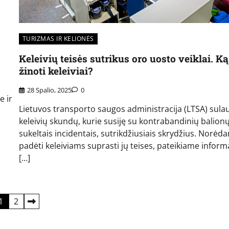
TURIZMAS IR KELIONĖS
Keleivių teisės sutrikus oro uosto veiklai. Ką
žinoti keleiviai?
28 Spalio, 2025
0
e ir
Lietuvos transporto saugos administracija (LTSA) sula
keleivių skundų, kurie susiję su kontrabandinių balion
sukeltais incidentais, sutrikdžiusiais skrydžius. Norėd
padėti keleiviams suprasti jų teises, pateikiame informa
[…]
1
2