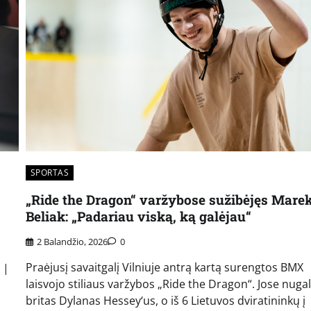
SPORTAS
„Ride the Dragon“ varžybose sužibėjęs Mare
Beliak: „Padariau viską, ką galėjau“
2 Balandžio, 2026
0
Praėjusį savaitgalį Vilniuje antrą kartą surengtos BMX
 |
laisvojo stiliaus varžybos „Ride the Dragon“. Jose nuga
britas Dylanas Hessey‘us, o iš 6 Lietuvos dviratininkų į