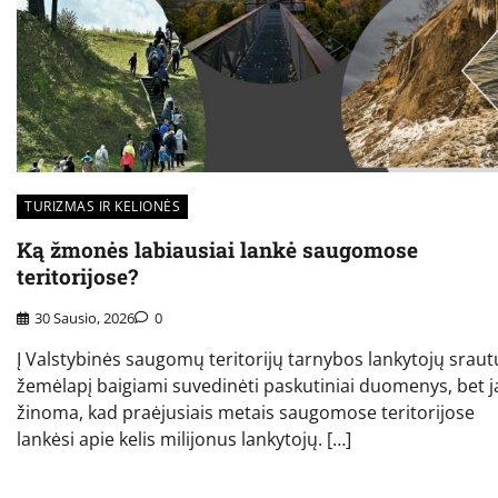
TURIZMAS IR KELIONĖS
Ką žmonės labiausiai lankė saugomose
teritorijose?
30 Sausio, 2026
0
Į Valstybinės saugomų teritorijų tarnybos lankytojų sraut
žemėlapį baigiami suvedinėti paskutiniai duomenys, bet j
žinoma, kad praėjusiais metais saugomose teritorijose
lankėsi apie kelis milijonus lankytojų. […]