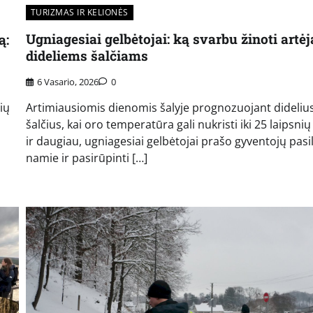
TURIZMAS IR KELIONĖS
Ugniagesiai gelbėtojai: ką svarbu žinoti artėj
ą:
dideliems šalčiams
6 Vasario, 2026
0
Artimiausiomis dienomis šalyje prognozuojant dideliu
ių
šalčius, kai oro temperatūra gali nukristi iki 25 laipsnių
ir daugiau, ugniagesiai gelbėtojai prašo gyventojų pasil
namie ir pasirūpinti […]