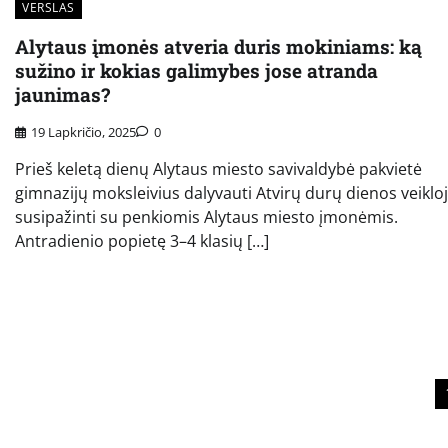
VERSLAS
Alytaus įmonės atveria duris mokiniams: ką
sužino ir kokias galimybes jose atranda
jaunimas?
19 Lapkričio, 2025
0
Prieš keletą dienų Alytaus miesto savivaldybė pakvietė
gimnazijų moksleivius dalyvauti Atvirų durų dienos veikloj
susipažinti su penkiomis Alytaus miesto įmonėmis.
Antradienio popietę 3–4 klasių […]
Įrašų
puslapiavimas