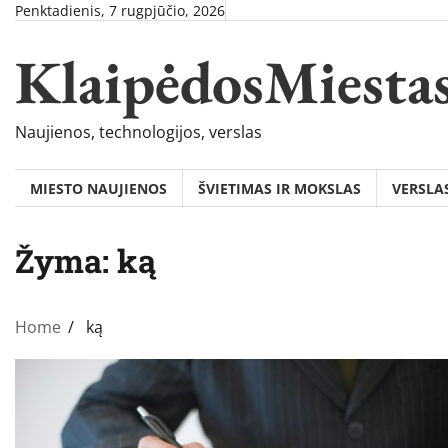
Skip
Penktadienis, 7 rugpjūčio, 2026
to
KlaipėdosMiesta
content
Naujienos, technologijos, verslas
MIESTO NAUJIENOS
ŠVIETIMAS IR MOKSLAS
VERSLA
Žyma:
ką
Home
ką