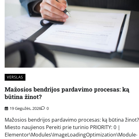
VERSLAS
Mažosios bendrijos pardavimo procesas: ką
būtina žinot?
19 Gegužės, 2026
0
Mažosios bendrijos pardavimo procesas: ką būtina žinot?
Miesto naujienos Pereiti prie turinio PRIORITY: 0 |
Elementor\Modules\ImageLoadingOptimization\Module-