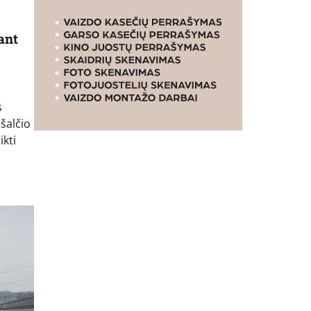
ant
s
 šalčio
ikti