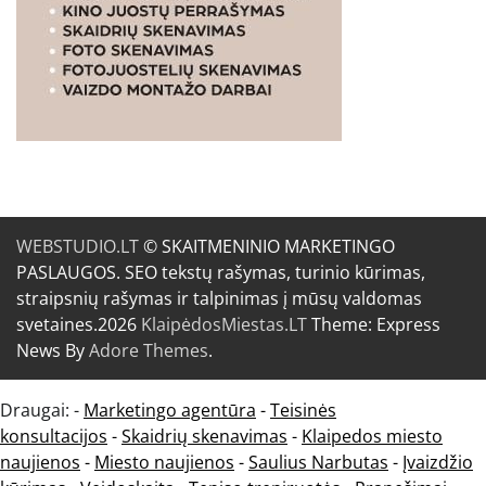
WEBSTUDIO.LT
© SKAITMENINIO MARKETINGO
PASLAUGOS. SEO tekstų rašymas, turinio kūrimas,
straipsnių rašymas ir talpinimas į mūsų valdomas
svetaines.2026
KlaipėdosMiestas.LT
Theme: Express
News By
Adore Themes
.
Draugai: -
Marketingo agentūra
-
Teisinės
konsultacijos
-
Skaidrių skenavimas
-
Klaipedos miesto
naujienos
-
Miesto naujienos
-
Saulius Narbutas
-
Įvaizdžio