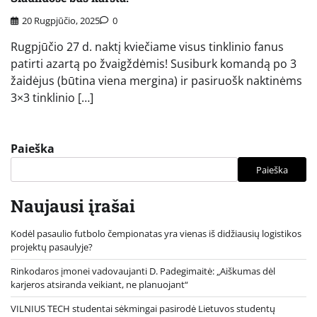
20 Rugpjūčio, 2025
0
Rugpjūčio 27 d. naktį kviečiame visus tinklinio fanus
patirti azartą po žvaigždėmis! Susiburk komandą po 3
žaidėjus (būtina viena mergina) ir pasiruošk naktinėms
3×3 tinklinio […]
Paieška
Paieška
Naujausi įrašai
Kodėl pasaulio futbolo čempionatas yra vienas iš didžiausių logistikos
projektų pasaulyje?
Rinkodaros įmonei vadovaujanti D. Padegimaitė: „Aiškumas dėl
karjeros atsiranda veikiant, ne planuojant“
VILNIUS TECH studentai sėkmingai pasirodė Lietuvos studentų