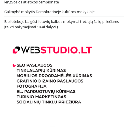
lengvosios atletikos čempionate
Galimybė mokytis Demokratinėje kultūros mokykloje
Bibliotekoje baigėsi lietuvių kalbos mokymai trečiųjų šalių piliečiams –
įteikti pažymėjimai 19-ai dalyvių