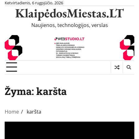
Skip
Ketvirtadienis, 6 rugpjūčio, 2026
KlaipėdosMiestas.LT
to
content
Naujienos, technologijos, verslas
Žyma:
karšta
Home
karšta