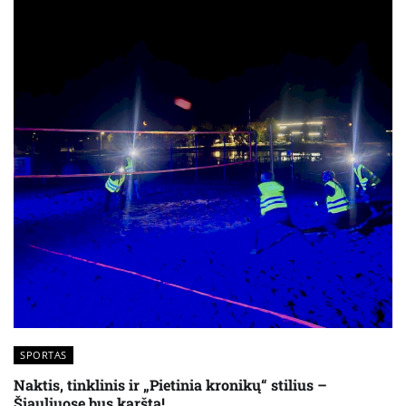
SPORTAS
Naktis, tinklinis ir „Pietinia kronikų“ stilius –
Šiauliuose bus karšta!