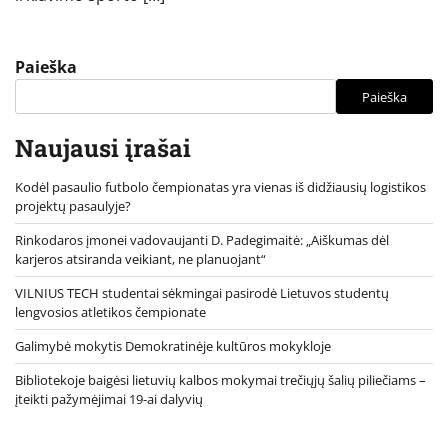
Paieška
Paieška
Naujausi įrašai
Kodėl pasaulio futbolo čempionatas yra vienas iš didžiausių logistikos
projektų pasaulyje?
Rinkodaros įmonei vadovaujanti D. Padegimaitė: „Aiškumas dėl
karjeros atsiranda veikiant, ne planuojant“
VILNIUS TECH studentai sėkmingai pasirodė Lietuvos studentų
lengvosios atletikos čempionate
Galimybė mokytis Demokratinėje kultūros mokykloje
Bibliotekoje baigėsi lietuvių kalbos mokymai trečiųjų šalių piliečiams –
įteikti pažymėjimai 19-ai dalyvių