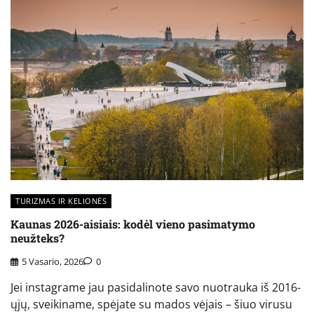
TURIZMAS IR KELIONĖS
Kaunas 2026-aisiais: kodėl vieno pasimatymo
neužteks?
5 Vasario, 2026
0
Jei instagrame jau pasidalinote savo nuotrauka iš 2016-
ųjų, sveikiname, spėjate su mados vėjais – šiuo virusu