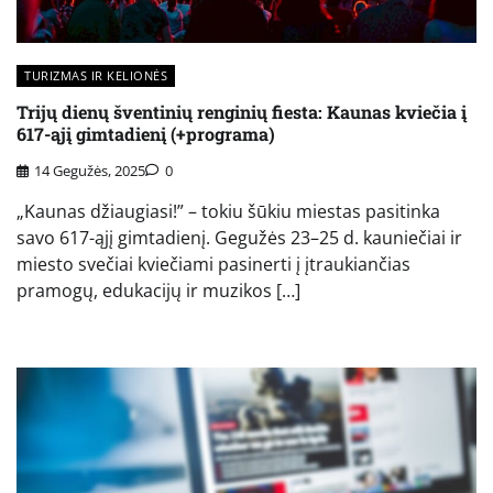
TURIZMAS IR KELIONĖS
Trijų dienų šventinių renginių fiesta: Kaunas kviečia į
617-ąjį gimtadienį (+programa)
14 Gegužės, 2025
0
„Kaunas džiaugiasi!” – tokiu šūkiu miestas pasitinka
savo 617-ąjį gimtadienį. Gegužės 23–25 d. kauniečiai ir
miesto svečiai kviečiami pasinerti į įtraukiančias
pramogų, edukacijų ir muzikos […]