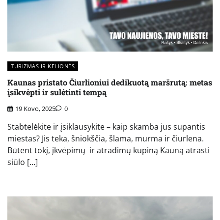
TURIZMAS IR KELIONĖS
Kaunas pristato Čiurlioniui dedikuotą maršrutą: metas
įsikvėpti ir sulėtinti tempą
19 Kovo, 2025
0
Stabtelėkite ir įsiklausykite – kaip skamba jus supantis
miestas? Jis teka, šniokščia, šlama, murma ir čiurlena.
Būtent tokį, įkvėpimų ir atradimų kupiną Kauną atrasti
siūlo […]