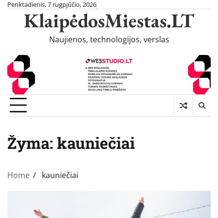
Skip
Penktadienis, 7 rugpjūčio, 2026
KlaipėdosMiestas.LT
to
content
Naujienos, technologijos, verslas
Žyma:
kauniečiai
Home
kauniečiai