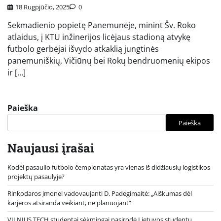
18 Rugpjūčio, 2025
0
Sekmadienio popietę Panemunėje, minint Šv. Roko
atlaidus, į KTU inžinerijos licėjaus stadioną atvykę
futbolo gerbėjai išvydo atkaklią jungtinės
panemuniškių, Vičiūnų bei Rokų bendruomenių ekipos
ir […]
Paieška
Paieška
Naujausi įrašai
Kodėl pasaulio futbolo čempionatas yra vienas iš didžiausių logistikos
projektų pasaulyje?
Rinkodaros įmonei vadovaujanti D. Padegimaitė: „Aiškumas dėl
karjeros atsiranda veikiant, ne planuojant“
VILNIUS TECH studentai sėkmingai pasirodė Lietuvos studentų