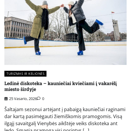
TURIZMAS IR KELIONĖS
Ledinė diskoteka – kauniečiai kviečiami į vakarėlį
miesto širdyje
25 Vasario, 2026
0
Šaltajam sezonui artėjant į pabaigą kauniečiai raginami
dar kartą pasimėgauti žiemiškomis pramogomis. Visą
ilgąjį savaitgalį Vienybės aikštėje veiks diskoteka ant
ledo. Smagią pramogą visi norintys […]