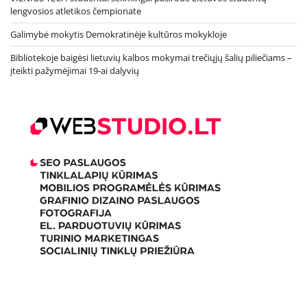
lengvosios atletikos čempionate
Galimybė mokytis Demokratinėje kultūros mokykloje
Bibliotekoje baigėsi lietuvių kalbos mokymai trečiųjų šalių piliečiams –
įteikti pažymėjimai 19-ai dalyvių