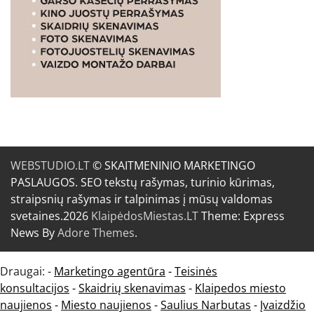
WEBSTUDIO.LT
© SKAITMENINIO MARKETINGO
PASLAUGOS. SEO tekstų rašymas, turinio kūrimas,
straipsnių rašymas ir talpinimas į mūsų valdomas
svetaines.2026
KlaipėdosMiestas.LT
Theme: Express
News By
Adore Themes
.
Draugai: -
Marketingo agentūra
-
Teisinės
konsultacijos
-
Skaidrių skenavimas
-
Klaipedos miesto
naujienos
-
Miesto naujienos
-
Saulius Narbutas
-
Įvaizdžio