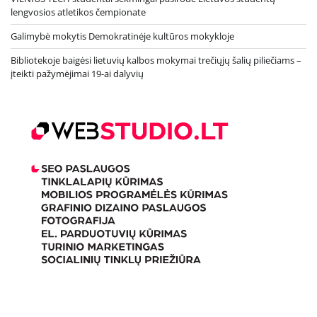
lengvosios atletikos čempionate
Galimybė mokytis Demokratinėje kultūros mokykloje
Bibliotekoje baigėsi lietuvių kalbos mokymai trečiųjų šalių piliečiams –
įteikti pažymėjimai 19-ai dalyvių