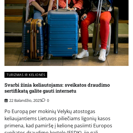
TURIZMAS IR KELIONĖS
Svarbi žinia keliautojams: sveikatos draudimo
sertifikatą galite gauti internetu
22 Balandžio, 2025
0
Po Europą per mokinių Velykų atostogas
keliaujantiems Lietuvos piliečiams ligonių kasos
primena, kad pamiršę į kelionę pasiimti Europos
sveikatos draudimo kortelę (ESDK), jie gali