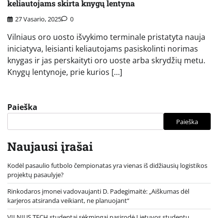
keliautojams skirta knygų lentyna
27 Vasario, 2025
0
Vilniaus oro uosto išvykimo terminale pristatyta nauja
iniciatyva, leisianti keliautojams pasiskolinti norimas
knygas ir jas perskaityti oro uoste arba skrydžių metu.
Knygų lentynoje, prie kurios […]
Paieška
Paieška
Naujausi įrašai
Kodėl pasaulio futbolo čempionatas yra vienas iš didžiausių logistikos
projektų pasaulyje?
Rinkodaros įmonei vadovaujanti D. Padegimaitė: „Aiškumas dėl
karjeros atsiranda veikiant, ne planuojant“
VILNIUS TECH studentai sėkmingai pasirodė Lietuvos studentų