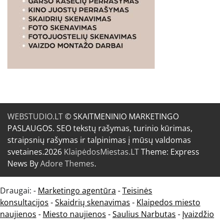
WEBSTUDIO.LT
© SKAITMENINIO MARKETINGO
PASLAUGOS. SEO tekstų rašymas, turinio kūrimas,
straipsnių rašymas ir talpinimas į mūsų valdomas
svetaines.2026
KlaipėdosMiestas.LT
Theme: Express
News By
Adore Themes
.
Draugai: -
Marketingo agentūra
-
Teisinės
konsultacijos
-
Skaidrių skenavimas
-
Klaipedos miesto
naujienos
-
Miesto naujienos
-
Saulius Narbutas
-
Įvaizdžio