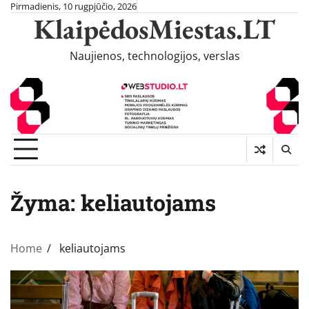
Skip
Pirmadienis, 10 rugpjūčio, 2026
KlaipėdosMiestas.LT
to
content
Naujienos, technologijos, verslas
Žyma:
keliautojams
Home
keliautojams