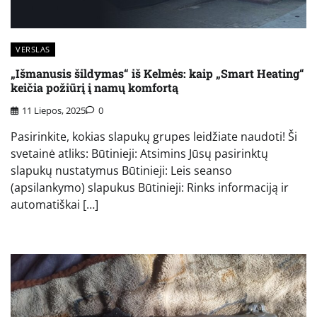
VERSLAS
„Išmanusis šildymas“ iš Kelmės: kaip „Smart Heating“
keičia požiūrį į namų komfortą
11 Liepos, 2025
0
Pasirinkite, kokias slapukų grupes leidžiate naudoti! Ši
svetainė atliks: Būtinieji: Atsimins Jūsų pasirinktų
slapukų nustatymus Būtinieji: Leis seanso
(apsilankymo) slapukus Būtinieji: Rinks informaciją ir
automatiškai […]