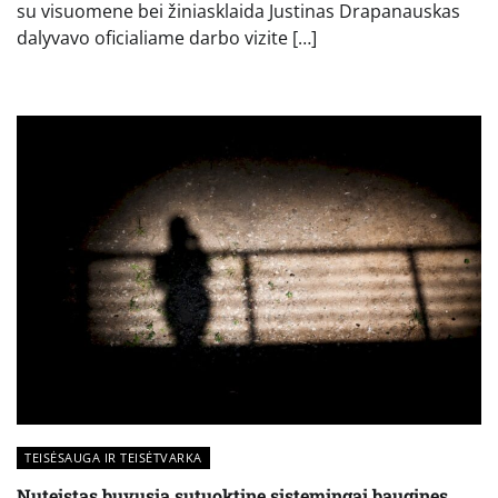
su visuomene bei žiniasklaida Justinas Drapanauskas
dalyvavo oficialiame darbo vizite […]
TEISĖSAUGA IR TEISĖTVARKA
Nuteistas buvusią sutuoktinę sistemingai bauginęs