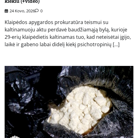
kiekiu (+video)
24 Kovo, 2026
0
Klaipėdos apygardos prokuratūra teismui su
kaltinamuoju aktu perdavė baudžiamąją bylą, kurioje
29-erių klaipėdietis kaltinamas tuo, kad neteisėtai įgijo,
laikė ir gabeno labai didelį kiekį psichotropinių […]