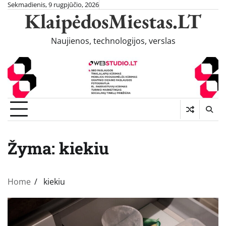
Skip
Sekmadienis, 9 rugpjūčio, 2026
KlaipėdosMiestas.LT
to
content
Naujienos, technologijos, verslas
Žyma:
kiekiu
Home
kiekiu