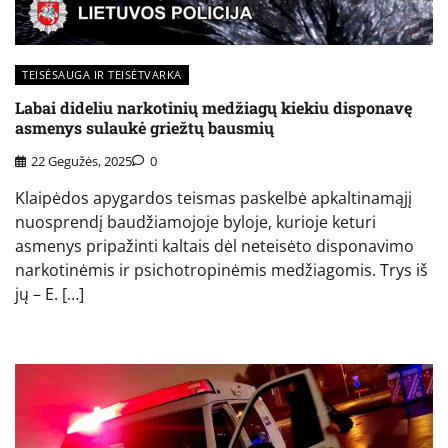
TEISĖSAUGA IR TEISĖTVARKA
Labai dideliu narkotinių medžiagų kiekiu disponavę
asmenys sulaukė griežtų bausmių
22 Gegužės, 2025
0
Klaipėdos apygardos teismas paskelbė apkaltinamąjį
nuosprendį baudžiamojoje byloje, kurioje keturi
asmenys pripažinti kaltais dėl neteisėto disponavimo
narkotinėmis ir psichotropinėmis medžiagomis. Trys iš
jų – E. […]