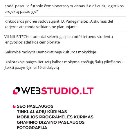
Kodėl pasaulio futbolo čempionatas yra vienas iš didžiausių logistikos
projektų pasaulyje?
Rinkodaros įmonei vadovaujanti D. Padegimaitė: „Aiškumas dėl
karjeros atsiranda veikiant, ne planuojant“
VILNIUS TECH studentai sėkmingai pasirodė Lietuvos studentų
lengvosios atletikos čempionate
Galimybė mokytis Demokratinėje kultūros mokykloje
Bibliotekoje baigėsi lietuvių kalbos mokymai trečiųjų šalių piliečiams –
įteikti pažymėjimai 19-ai dalyvių