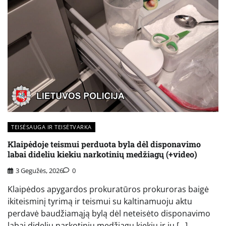
TEISĖSAUGA IR TEISĖTVARKA
Klaipėdoje teismui perduota byla dėl disponavimo
labai dideliu kiekiu narkotinių medžiagų (+video)
3 Gegužės, 2026
0
Klaipėdos apygardos prokuratūros prokuroras baigė
ikiteisminį tyrimą ir teismui su kaltinamuoju aktu
perdavė baudžiamąją bylą dėl neteisėto disponavimo
labai dideliu narkotinių medžiagų kiekiu ir jų […]