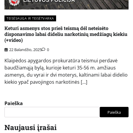
TEISĖSAUGA IR TEISĖTVARKA
Keturi asmenys stos prieš teismą dėl neteisėto
disponavimo labai dideliu narkotinių medžiagų kiekiu
(+video)
22 Balandžio, 2025
0
Klaipėdos apygardos prokuratūra teismui perdavė
baudžiamąją bylą, kurioje keturi 35-56 m. amžiaus
asmenys, du vyrai ir dvi moterys, kaltinami labai didelio
kiekio ypač pavojingos narkotinės […]
Paieška
Paieška
Naujausi įrašai