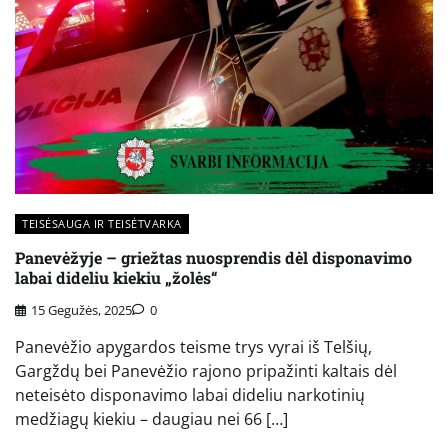
TEISĖSAUGA IR TEISĖTVARKA
Panevėžyje – griežtas nuosprendis dėl disponavimo
labai dideliu kiekiu „žolės“
15 Gegužės, 2025
0
Panevėžio apygardos teisme trys vyrai iš Telšių,
Gargždų bei Panevėžio rajono pripažinti kaltais dėl
neteisėto disponavimo labai dideliu narkotinių
medžiagų kiekiu – daugiau nei 66 […]