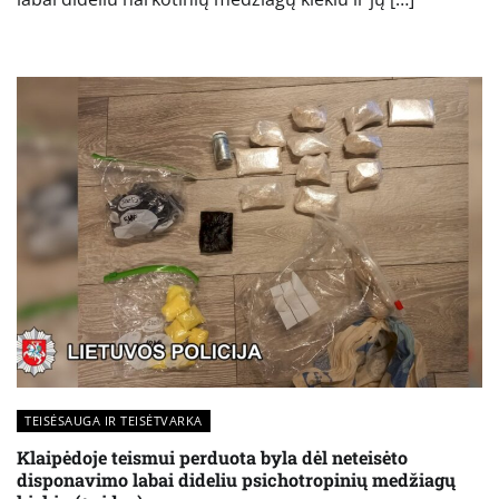
TEISĖSAUGA IR TEISĖTVARKA
Klaipėdoje teismui perduota byla dėl neteisėto
disponavimo labai dideliu psichotropinių medžiagų