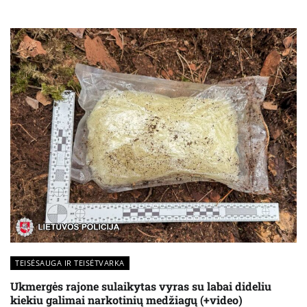
TEISĖSAUGA IR TEISĖTVARKA
Ukmergės rajone sulaikytas vyras su labai dideliu
kiekiu galimai narkotinių medžiagų (+video)