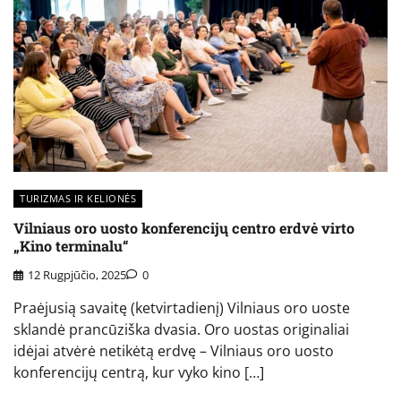
TURIZMAS IR KELIONĖS
Vilniaus oro uosto konferencijų centro erdvė virto
„Kino terminalu“
12 Rugpjūčio, 2025
0
Praėjusią savaitę (ketvirtadienį) Vilniaus oro uoste
sklandė prancūziška dvasia. Oro uostas originaliai
idėjai atvėrė netikėtą erdvę – Vilniaus oro uosto
konferencijų centrą, kur vyko kino […]