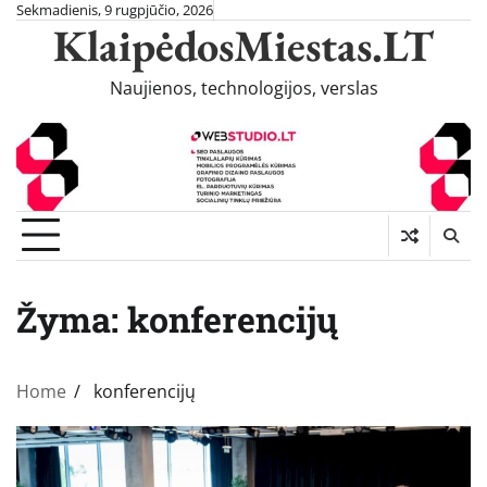
Skip
Sekmadienis, 9 rugpjūčio, 2026
KlaipėdosMiestas.LT
to
content
Naujienos, technologijos, verslas
Žyma:
konferencijų
Home
konferencijų