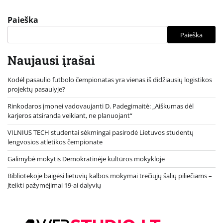
Paieška
Paieška
Naujausi įrašai
Kodėl pasaulio futbolo čempionatas yra vienas iš didžiausių logistikos
projektų pasaulyje?
Rinkodaros įmonei vadovaujanti D. Padegimaitė: „Aiškumas dėl
karjeros atsiranda veikiant, ne planuojant“
VILNIUS TECH studentai sėkmingai pasirodė Lietuvos studentų
lengvosios atletikos čempionate
Galimybė mokytis Demokratinėje kultūros mokykloje
Bibliotekoje baigėsi lietuvių kalbos mokymai trečiųjų šalių piliečiams –
įteikti pažymėjimai 19-ai dalyvių