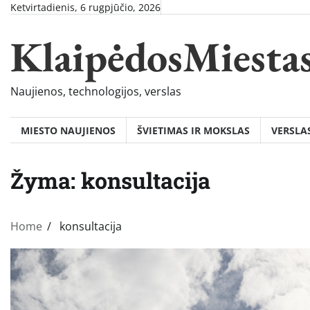
Skip
Ketvirtadienis, 6 rugpjūčio, 2026
to
KlaipėdosMiesta
content
Naujienos, technologijos, verslas
MIESTO NAUJIENOS
ŠVIETIMAS IR MOKSLAS
VERSLA
Žyma:
konsultacija
Home
konsultacija