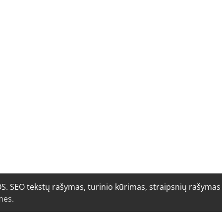
O tekstų rašymas, turinio kūrimas, straipsnių rašymas i
mes
.