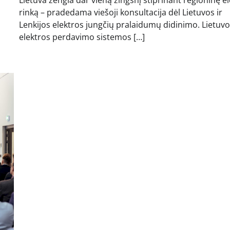
rinką – pradedama viešoji konsultacija dėl Lietuvos ir
Lenkijos elektros jungčių pralaidumų didinimo. Lietuv
elektros perdavimo sistemos […]