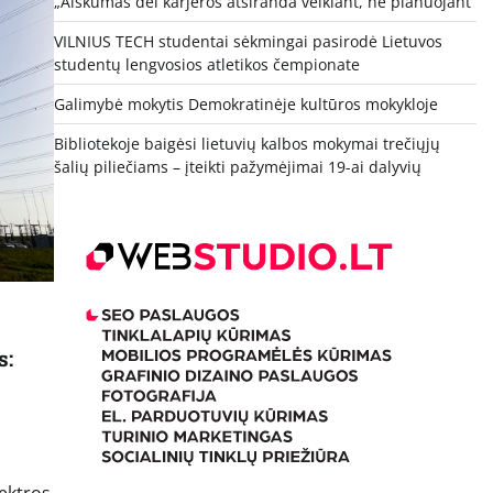
„Aiškumas dėl karjeros atsiranda veikiant, ne planuojant“
VILNIUS TECH studentai sėkmingai pasirodė Lietuvos
studentų lengvosios atletikos čempionate
Galimybė mokytis Demokratinėje kultūros mokykloje
Bibliotekoje baigėsi lietuvių kalbos mokymai trečiųjų
šalių piliečiams – įteikti pažymėjimai 19-ai dalyvių
s:
lektros