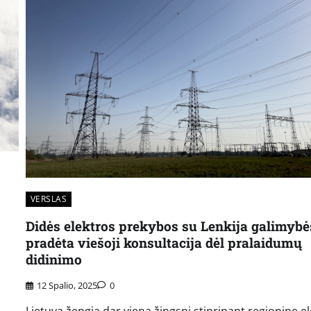
VERSLAS
Didės elektros prekybos su Lenkija galimybė
pradėta viešoji konsultacija dėl pralaidumų
didinimo
12 Spalio, 2025
0
Lietuva žengia dar vieną žingsnį stiprinant regioninę e