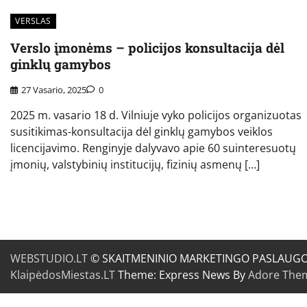
VERSLAS
Verslo įmonėms – policijos konsultacija dėl
ginklų gamybos
27 Vasario, 2025
0
2025 m. vasario 18 d. Vilniuje vyko policijos organizuotas
susitikimas-konsultacija dėl ginklų gamybos veiklos
licencijavimo. Renginyje dalyvavo apie 60 suinteresuotų
įmonių, valstybinių institucijų, fizinių asmenų […]
WEBSTUDIO.LT
© SKAITMENINIO MARKETINGO PASLAUGOS. SE
KlaipėdosMiestas.LT
Theme: Express News By
Adore The