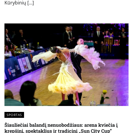
Kūrybinių […]
SPORTAS
Šiauliečiai balandį nenuobodžiaus: arena kviečia į
krepšinį, spektaklius ir tradicinį „Sun City Cup”