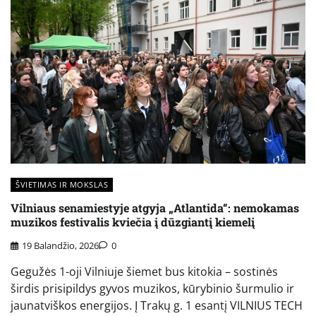
ŠVIETIMAS IR MOKSLAS
Vilniaus senamiestyje atgyja „Atlantida“: nemokamas
muzikos festivalis kviečia į dūzgiantį kiemelį
19 Balandžio, 2026
0
Gegužės 1-oji Vilniuje šiemet bus kitokia – sostinės
širdis prisipildys gyvos muzikos, kūrybinio šurmulio ir
jaunatviškos energijos. Į Trakų g. 1 esantį VILNIUS TECH