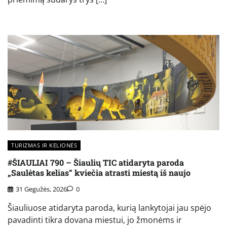
TURIZMAS IR KELIONĖS
#ŠIAULIAI 790 – Šiaulių TIC atidaryta paroda
„Saulėtas kelias“ kviečia atrasti miestą iš naujo
31 Gegužės, 2026
0
Šiauliuose atidaryta paroda, kurią lankytojai jau spėjo
pavadinti tikra dovana miestui, jo žmonėms ir