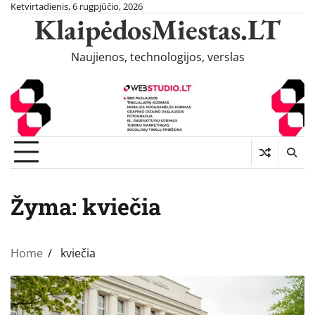
Skip
Ketvirtadienis, 6 rugpjūčio, 2026
KlaipėdosMiestas.LT
to
content
Naujienos, technologijos, verslas
Žyma:
kviečia
Home
kviečia