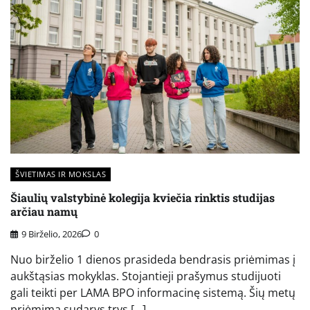
ŠVIETIMAS IR MOKSLAS
Šiaulių valstybinė kolegija kviečia rinktis studijas
arčiau namų
9 Birželio, 2026
0
Nuo birželio 1 dienos prasideda bendrasis priėmimas į
aukštąsias mokyklas. Stojantieji prašymus studijuoti
gali teikti per LAMA BPO informacinę sistemą. Šių metų
priėmimą sudarys trys […]