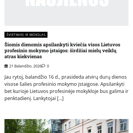
ŠVIETIMAS IR MOKSLAS
Šiomis dienomis apsilankyti kviečia visos Lietuvos
profesinio mokymo įstaigos: širdžiai mielų veiklų
atras kiekvienas
21 Balandžio, 2026
0
Jau rytoj, balandžio 16 d., prasideda atvirų durų dienos
visose šalies profesinio mokymo įstaigose. Apsilankyti
bet kurioje Lietuvos profesinėje mokykloje bus galima ir
penktadienį. Lankytojai […]