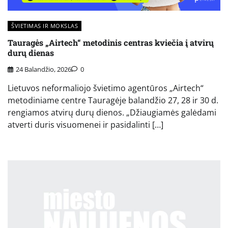
ŠVIETIMAS IR MOKSLAS
Tauragės „Airtech“ metodinis centras kviečia į atvirų
durų dienas
24 Balandžio, 2026
0
Lietuvos neformaliojo švietimo agentūros „Airtech“
metodiniame centre Tauragėje balandžio 27, 28 ir 30 d.
rengiamos atvirų durų dienos. „Džiaugiamės galėdami
atverti duris visuomenei ir pasidalinti […]