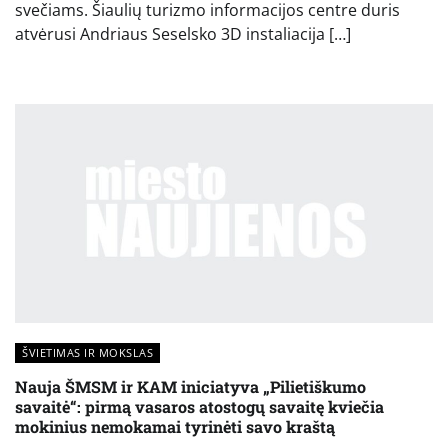
svečiams. Šiaulių turizmo informacijos centre duris
atvėrusi Andriaus Seselsko 3D instaliacija […]
ŠVIETIMAS IR MOKSLAS
Nauja ŠMSM ir KAM iniciatyva „Pilietiškumo
savaitė“: pirmą vasaros atostogų savaitę kviečia
mokinius nemokamai tyrinėti savo kraštą