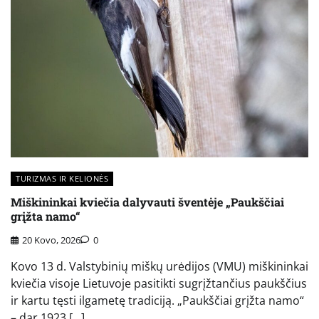
TURIZMAS IR KELIONĖS
Miškininkai kviečia dalyvauti šventėje „Paukščiai
grįžta namo“
20 Kovo, 2026
0
Kovo 13 d. Valstybinių miškų urėdijos (VMU) miškininkai
kviečia visoje Lietuvoje pasitikti sugrįžtančius paukščius
ir kartu tęsti ilgametę tradiciją. „Paukščiai grįžta namo“
– dar 1923 […]