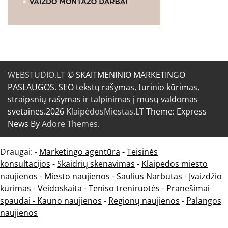
WEBSTUDIO.LT
© SKAITMENINIO MARKETINGO
PASLAUGOS. SEO tekstų rašymas, turinio kūrimas,
straipsnių rašymas ir talpinimas į mūsų valdomas
svetaines.2026
KlaipėdosMiestas.LT
Theme: Express
News By
Adore Themes
.
Draugai: -
Marketingo agentūra
-
Teisinės
konsultacijos
-
Skaidrių skenavimas
-
Klaipedos miesto
naujienos
-
Miesto naujienos
-
Saulius Narbutas
-
Įvaizdžio
kūrimas
-
Veidoskaita
-
Teniso treniruotės
- Pranešimai
spaudai -
Kauno naujienos
-
Regionų naujienos
-
Palangos
naujienos