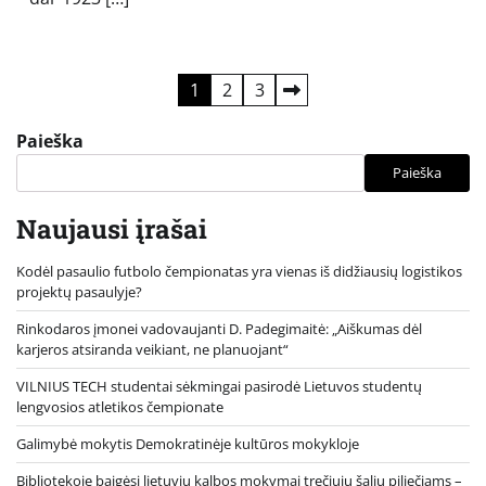
Įrašų
1
2
3
puslapiavimas
Paieška
Paieška
Naujausi įrašai
Kodėl pasaulio futbolo čempionatas yra vienas iš didžiausių logistikos
projektų pasaulyje?
Rinkodaros įmonei vadovaujanti D. Padegimaitė: „Aiškumas dėl
karjeros atsiranda veikiant, ne planuojant“
VILNIUS TECH studentai sėkmingai pasirodė Lietuvos studentų
lengvosios atletikos čempionate
Galimybė mokytis Demokratinėje kultūros mokykloje
Bibliotekoje baigėsi lietuvių kalbos mokymai trečiųjų šalių piliečiams –