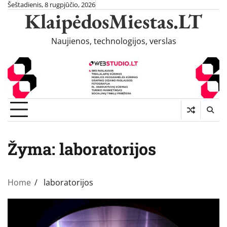
Skip
Šeštadienis, 8 rugpjūčio, 2026
KlaipėdosMiestas.LT
to
content
Naujienos, technologijos, verslas
Žyma:
laboratorijos
Home
laboratorijos