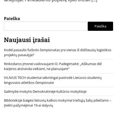
Paieška
Paieška
Naujausi įrašai
Kodėl pasaulio futbolo čempionatas yra vienas iš didžiausių logistikos
projektų pasaulyje?
Rinkodaros įmonei vadovaujanti D. Padegimaitė: „Aiškumas dėl
karjeros atsiranda veikiant, ne planuojant“
VILNIUS TECH studentai sėkmingai pasirodė Lietuvos studentų
lengvosios atletikos čempionate
Galimybė mokytis Demokratinėje kultūros mokykloje
Bibliotekoje baigėsi lietuvių kalbos mokymai trečiųjų šalių piliečiams –
įteikti pažymėjimai 19-ai dalyvių