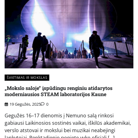
ŠVIETIMAS IR MOKSLAS
„Mokslo saloje“ įspūdingu renginiu atidarytos
moderniausios STEAM laboratorijos Kaune
19 Gegužės, 2025
0
Gegužės 16–17 dienomis į Nemuno salą rinkosi
gabiausi Laikinosios sostinės vaikai, iškilūs akademikai,
verslo atstovai ir mokslui bei muzikai neabejingi
lankytojai. Penktadienio popietę vyko oficiali […]