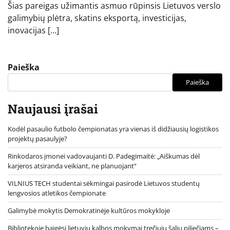
Šias pareigas užimantis asmuo rūpinsis Lietuvos verslo
galimybių plėtra, skatins eksportą, investicijas,
inovacijas […]
Paieška
Paieška
Naujausi įrašai
Kodėl pasaulio futbolo čempionatas yra vienas iš didžiausių logistikos
projektų pasaulyje?
Rinkodaros įmonei vadovaujanti D. Padegimaitė: „Aiškumas dėl
karjeros atsiranda veikiant, ne planuojant“
VILNIUS TECH studentai sėkmingai pasirodė Lietuvos studentų
lengvosios atletikos čempionate
Galimybė mokytis Demokratinėje kultūros mokykloje
Bibliotekoje baigėsi lietuvių kalbos mokymai trečiųjų šalių piliečiams –