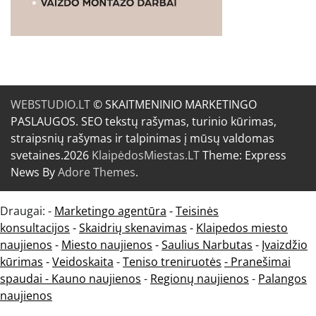
WEBSTUDIO.LT
© SKAITMENINIO MARKETINGO
PASLAUGOS. SEO tekstų rašymas, turinio kūrimas,
straipsnių rašymas ir talpinimas į mūsų valdomas
svetaines.2026
KlaipėdosMiestas.LT
Theme: Express
News By
Adore Themes
.
Draugai: -
Marketingo agentūra
-
Teisinės
konsultacijos
-
Skaidrių skenavimas
-
Klaipedos miesto
naujienos
-
Miesto naujienos
-
Saulius Narbutas
-
Įvaizdžio
kūrimas
-
Veidoskaita
-
Teniso treniruotės
- Pranešimai
spaudai -
Kauno naujienos
-
Regionų naujienos
-
Palangos
naujienos