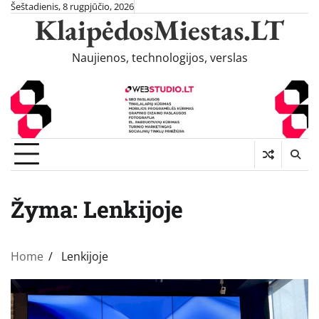
Skip
Šeštadienis, 8 rugpjūčio, 2026
KlaipėdosMiestas.LT
to
content
Naujienos, technologijos, verslas
Žyma:
Lenkijoje
Home
Lenkijoje