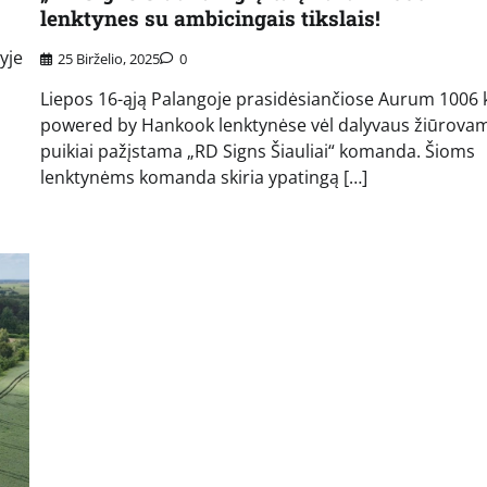
lenktynes su ambicingais tikslais!
yje
25 Birželio, 2025
0
Liepos 16-ąją Palangoje prasidėsiančiose Aurum 1006
powered by Hankook lenktynėse vėl dalyvaus žiūrova
puikiai pažįstama „RD Signs Šiauliai“ komanda. Šioms
lenktynėms komanda skiria ypatingą […]