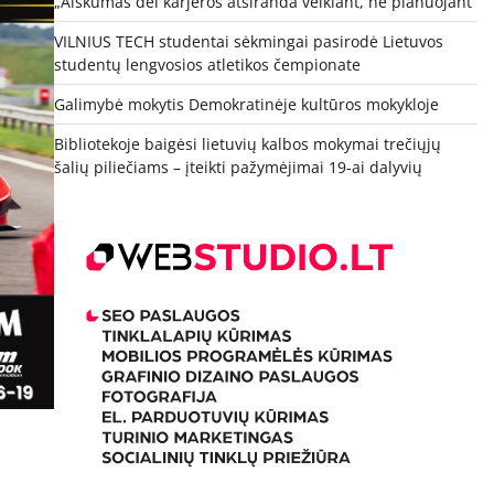
„Aiškumas dėl karjeros atsiranda veikiant, ne planuojant“
VILNIUS TECH studentai sėkmingai pasirodė Lietuvos
studentų lengvosios atletikos čempionate
Galimybė mokytis Demokratinėje kultūros mokykloje
Bibliotekoje baigėsi lietuvių kalbos mokymai trečiųjų
šalių piliečiams – įteikti pažymėjimai 19-ai dalyvių