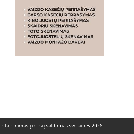
r talpinimas į mūsų valdomas svetaines.2026