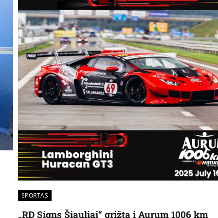
SPORTAS
„RD Signs Šiauliai“ grįžta į Aurum 1006 km