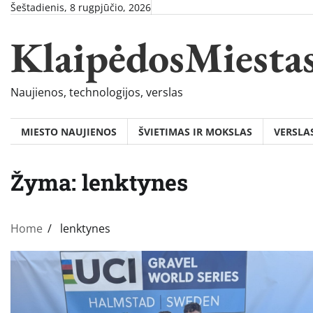
Skip
Šeštadienis, 8 rugpjūčio, 2026
to
KlaipėdosMiesta
content
Naujienos, technologijos, verslas
MIESTO NAUJIENOS
ŠVIETIMAS IR MOKSLAS
VERSLA
Žyma:
lenktynes
Home
lenktynes