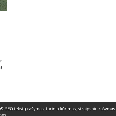
ir
mą
O tekstų rašymas, turinio kūrimas, straipsnių rašymas i
mes
.