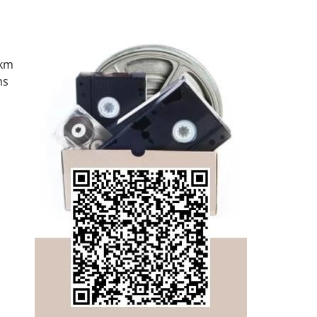
 km
ms