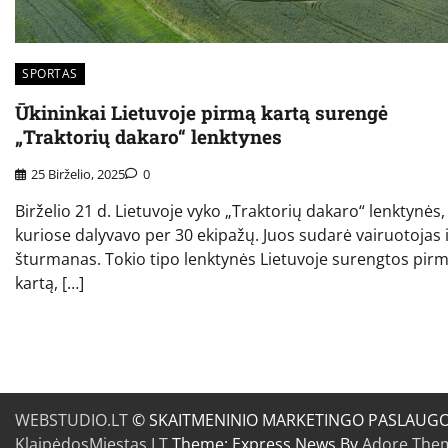
SPORTAS
Ūkininkai Lietuvoje pirmą kartą surengė
„Traktorių dakaro“ lenktynes
25 Birželio, 2025
0
Birželio 21 d. Lietuvoje vyko „Traktorių dakaro“ lenktynės,
kuriose dalyvavo per 30 ekipažų. Juos sudarė vairuotojas 
šturmanas. Tokio tipo lenktynės Lietuvoje surengtos pir
kartą, […]
WEBSTUDIO.LT
© SKAITMENINIO MARKETINGO PASLAUGOS. SE
KlaipėdosMiestas.LT
Theme: Express News By
Adore The