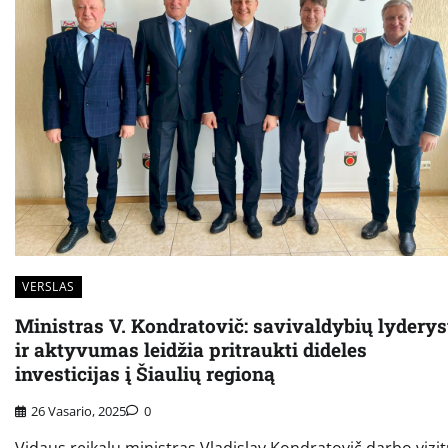
VERSLAS
Ministras V. Kondratovič: savivaldybių lyderys
ir aktyvumas leidžia pritraukti dideles
investicijas į Šiaulių regioną
26 Vasario, 2025
0
Vidaus reikalų ministras Vladislav Kondratovič darbo vizi