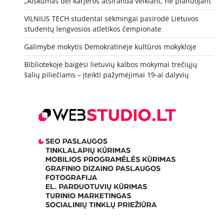
„Aiškumas dėl karjeros atsiranda veikiant, ne planuojant“
VILNIUS TECH studentai sėkmingai pasirodė Lietuvos
studentų lengvosios atletikos čempionate
Galimybė mokytis Demokratinėje kultūros mokykloje
Bibliotekoje baigėsi lietuvių kalbos mokymai trečiųjų
šalių piliečiams – įteikti pažymėjimai 19-ai dalyvių