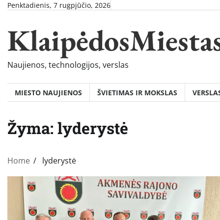
Skip
Penktadienis, 7 rugpjūčio, 2026
to
KlaipėdosMiesta
content
Naujienos, technologijos, verslas
MIESTO NAUJIENOS
ŠVIETIMAS IR MOKSLAS
VERSLA
Žyma:
lyderystė
Home
lyderystė