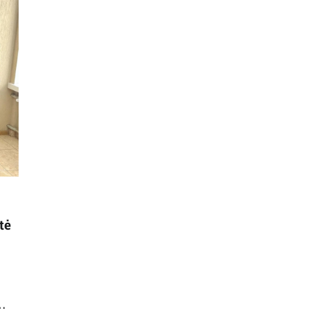
tė
tu