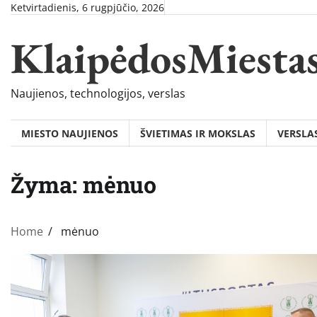
Skip
Ketvirtadienis, 6 rugpjūčio, 2026
to
KlaipėdosMiesta
content
Naujienos, technologijos, verslas
MIESTO NAUJIENOS
ŠVIETIMAS IR MOKSLAS
VERSLA
Žyma:
mėnuo
Home
mėnuo