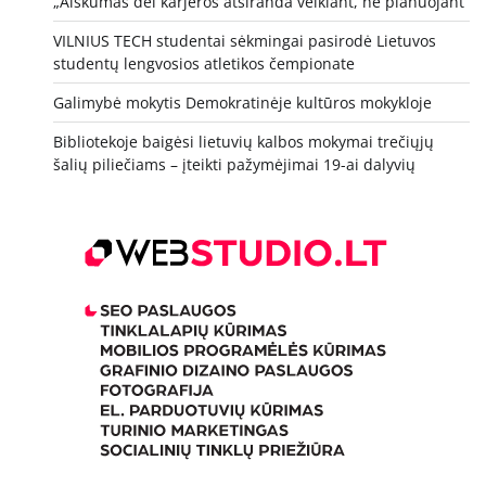
„Aiškumas dėl karjeros atsiranda veikiant, ne planuojant“
VILNIUS TECH studentai sėkmingai pasirodė Lietuvos
studentų lengvosios atletikos čempionate
Galimybė mokytis Demokratinėje kultūros mokykloje
Bibliotekoje baigėsi lietuvių kalbos mokymai trečiųjų
šalių piliečiams – įteikti pažymėjimai 19-ai dalyvių