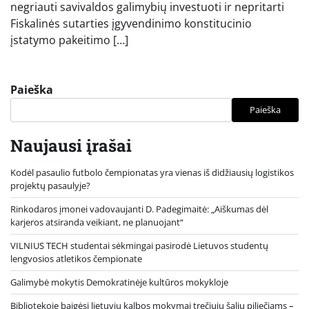
negriauti savivaldos galimybių investuoti ir nepritarti
Fiskalinės sutarties įgyvendinimo konstitucinio
įstatymo pakeitimo […]
Paieška
Paieška
Naujausi įrašai
Kodėl pasaulio futbolo čempionatas yra vienas iš didžiausių logistikos
projektų pasaulyje?
Rinkodaros įmonei vadovaujanti D. Padegimaitė: „Aiškumas dėl
karjeros atsiranda veikiant, ne planuojant“
VILNIUS TECH studentai sėkmingai pasirodė Lietuvos studentų
lengvosios atletikos čempionate
Galimybė mokytis Demokratinėje kultūros mokykloje
Bibliotekoje baigėsi lietuvių kalbos mokymai trečiųjų šalių piliečiams –