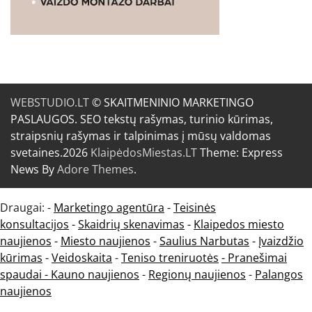
WEBSTUDIO.LT
© SKAITMENINIO MARKETINGO
PASLAUGOS. SEO tekstų rašymas, turinio kūrimas,
straipsnių rašymas ir talpinimas į mūsų valdomas
svetaines.2026
KlaipėdosMiestas.LT
Theme: Express
News By
Adore Themes
.
Draugai: -
Marketingo agentūra
-
Teisinės
konsultacijos
-
Skaidrių skenavimas
-
Klaipedos miesto
naujienos
-
Miesto naujienos
-
Saulius Narbutas
-
Įvaizdžio
kūrimas
-
Veidoskaita
-
Teniso treniruotės
- Pranešimai
spaudai -
Kauno naujienos
-
Regionų naujienos
-
Palangos
naujienos