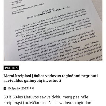
POLITIKA
Merai kreipiasi į šalies vadovus ragindami negriauti
savivaldos galimybių investuoti
10 Spalio, 2025
0
59 iš 60-ies Lietuvos savivaldybių merų pasirašė
kreipimąsi į aukščiausius šalies vadovus ragindami