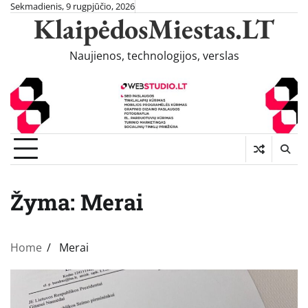
Skip
Sekmadienis, 9 rugpjūčio, 2026
KlaipėdosMiestas.LT
to
content
Naujienos, technologijos, verslas
Žyma:
Merai
Home
Merai