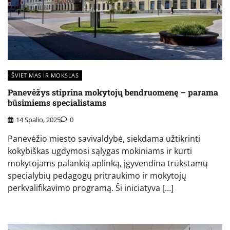
ŠVIETIMAS IR MOKSLAS
Panevėžys stiprina mokytojų bendruomenę – parama
būsimiems specialistams
14 Spalio, 2025
0
Panevėžio miesto savivaldybė, siekdama užtikrinti
kokybiškas ugdymosi sąlygas mokiniams ir kurti
mokytojams palankią aplinką, įgyvendina trūkstamų
specialybių pedagogų pritraukimo ir mokytojų
perkvalifikavimo programą. Ši iniciatyva […]