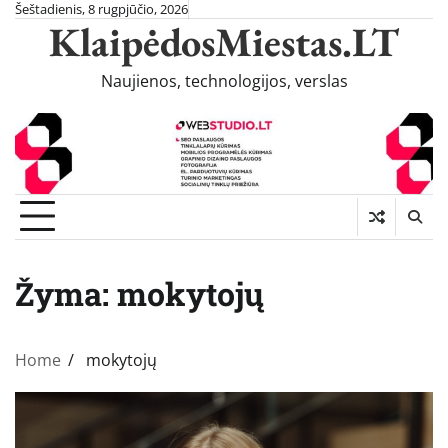
Skip
Šeštadienis, 8 rugpjūčio, 2026
KlaipėdosMiestas.LT
to
content
Naujienos, technologijos, verslas
Žyma:
mokytojų
Home
mokytojų