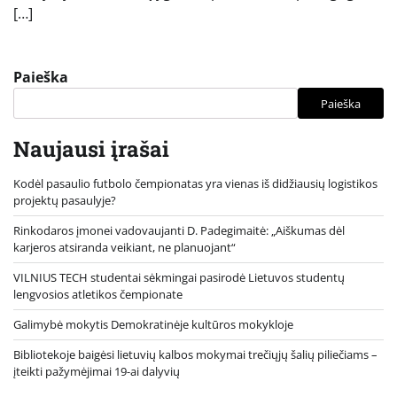
[…]
Paieška
Paieška
Naujausi įrašai
Kodėl pasaulio futbolo čempionatas yra vienas iš didžiausių logistikos
projektų pasaulyje?
Rinkodaros įmonei vadovaujanti D. Padegimaitė: „Aiškumas dėl
karjeros atsiranda veikiant, ne planuojant“
VILNIUS TECH studentai sėkmingai pasirodė Lietuvos studentų
lengvosios atletikos čempionate
Galimybė mokytis Demokratinėje kultūros mokykloje
Bibliotekoje baigėsi lietuvių kalbos mokymai trečiųjų šalių piliečiams –
įteikti pažymėjimai 19-ai dalyvių