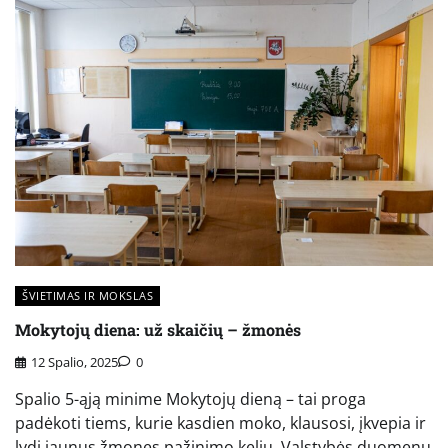
ŠVIETIMAS IR MOKSLAS
Mokytojų diena: už skaičių – žmonės
12 Spalio, 2025
0
Spalio 5-ąją minime Mokytojų dieną – tai proga
padėkoti tiems, kurie kasdien moko, klausosi, įkvepia ir
lydi jaunus žmones pažinimo keliu. Valstybės duomenų