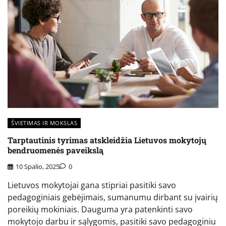
ŠVIETIMAS IR MOKSLAS
Tarptautinis tyrimas atskleidžia Lietuvos mokytojų
bendruomenės paveikslą
10 Spalio, 2025
0
Lietuvos mokytojai gana stipriai pasitiki savo
pedagoginiais gebėjimais, sumanumu dirbant su įvairių
poreikių mokiniais. Dauguma yra patenkinti savo
mokytojo darbu ir sąlygomis, pasitiki savo pedagoginiu